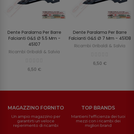
Dente Paralama Per Barre
Dente Paralama Per Barre
AGGIUNGI AL CARRELLO
AGGIUNGI AL CARRELLO
Falcianti G&S Ø 5.5 Mm -
Falcianti G&S Ø 7 Mm - 45108
45107
Ricambi Gribaldi & Salvia
Ricambi Gribaldi & Salvia
6,50 €
6,50 €
MAGAZZINO FORNITO
TOP BRANDS
Un ampio magazzino per
Mantieni l'efficienza dei tuoi
garantirti un veloce
mezzi con i ricambi dei
reperimento di ricambi
migliori brand