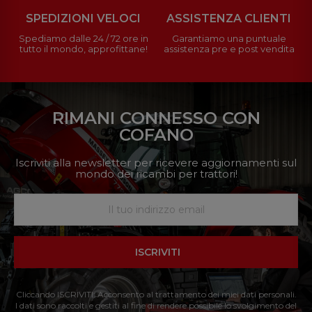
SPEDIZIONI VELOCI
ASSISTENZA CLIENTI
Spediamo dalle 24 / 72 ore in
Garantiamo una puntuale
tutto il mondo, approfittane!
assistenza pre e post vendita
RIMANI CONNESSO CON
COFANO
Iscriviti alla newsletter per ricevere aggiornamenti sul
mondo dei ricambi per trattori!
ISCRIVITI
Cliccando ISCRIVITI: Acconsento al trattamento dei miei dati personali.
I dati sono raccolti e gestiti al fine di rendere possibile lo svolgimento del