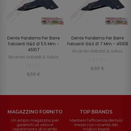
Dente Paralama Per Barre
Dente Paralama Per Barre
AGGIUNGI AL CARRELLO
AGGIUNGI AL CARRELLO
Falcianti G&S Ø 5.5 Mm -
Falcianti G&S Ø 7 Mm - 45108
45107
Ricambi Gribaldi & Salvia
Ricambi Gribaldi & Salvia
6,50 €
6,50 €
MAGAZZINO FORNITO
TOP BRANDS
Un ampio magazzino per
Mantieni l'efficienza dei tuoi
garantirti un veloce
mezzi con i ricambi dei
reperimento di ricambi
migliori brand