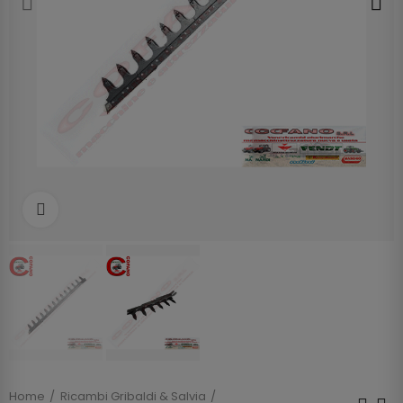
Clicca per allargare
Home
Ricambi Gribaldi & Salvia