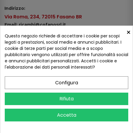
Indirizzo:
Via Roma, 234, 72015 Fasano BR
Email: ricambi@cofanosrl.it
×
Telefono:
Questo negozio richiede di accettare i cookie per scopi
Tel.: +39 080 44 13 478
legati a prestazioni, social media e annunci pubblicitari. I
cookie di terze parti per social media e a scopo
WhatsApp: +39 334 98 51 100
pubblicitario vengono utilizzati per offrire funzionalità social
e annunci pubblicitari personalizzati. Accetti i cookie e
Metodi di pagamento
l'elaborazione dei dati personali interessati?
Configura
Seguici sui social
Rifiuta
Accetta
COFANO S.R.L. - P.IVA 01254650748 - TUTTI I DIRITTI RISERVATI