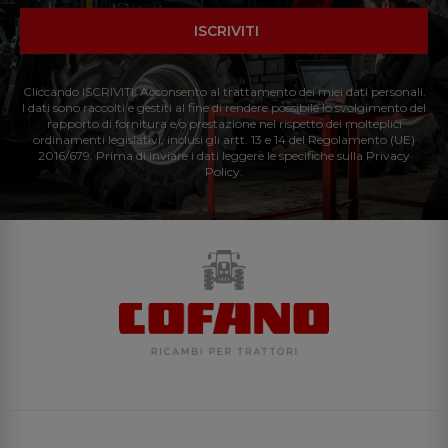
ISCRIVITI
Cliccando ISCRIVITI: Acconsento al trattamento dei miei dati personali.
I dati sono raccolti e gestiti al fine di rendere possibile lo svolgimento del
rapporto di fornitura e/o prestazione nel rispetto dei molteplici
ordinamenti legislativi, inclusi gli artt. 13 e 14 del Regolamento (UE)
2016/679. Prima di inviare i dati leggere le specifiche sulla Privacy
Policy.