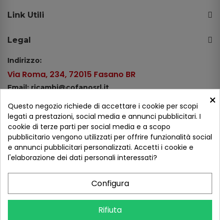
Link Utili
Legal
Indirizzo:
Via Roma, 234, 72015 Fasano BR
Email: ricambi@cofanosrl.it
×
Telefono:
Questo negozio richiede di accettare i cookie per scopi
Tel.: +39 080 44 13 478
legati a prestazioni, social media e annunci pubblicitari. I
cookie di terze parti per social media e a scopo
WhatsApp: +39 334 98 51 100
pubblicitario vengono utilizzati per offrire funzionalità social
e annunci pubblicitari personalizzati. Accetti i cookie e
Metodi di pagamento
l'elaborazione dei dati personali interessati?
Configura
Seguici sui social
Rifiuta