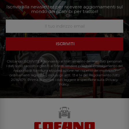
Iscriviti alla newsletter per ricevere aggiornamenti sul
mondo dei ricambi per trattori!
ISCRIVITI
Cliccando ISCRIVITI: Acconsento al trattamento dei miei dati personali.
I dati sono raccolti e gestiti al fine di rendere possibile lo svolgimento del
rapporto di fornitura e/o prestazione nel rispetto dei molteplici
ordinamenti legislativi, inclusi gli artt. 13 e 14 del Regolamento (UE)
2016/679. Prima di inviare i dati leggere le specifiche sulla Privacy
Policy.