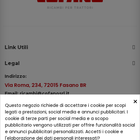
Link Utili
Legal
Indirizzo:
Via Roma, 234, 72015 Fasano BR
Email: ricambi@cofanosrl.it
×
Telefono:
Questo negozio richiede di accettare i cookie per scopi
Tel.: +39 080 44 13 478
legati a prestazioni, social media e annunci pubblicitari. I
cookie di terze parti per social media e a scopo
WhatsApp: +39 334 98 51 100
pubblicitario vengono utilizzati per offrire funzionalità social
e annunci pubblicitari personalizzati. Accetti i cookie e
Metodi di pagamento
l'elaborazione dei dati personali interessati?