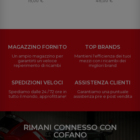
15,00 €
45,00 €
MAGAZZINO FORNITO
TOP BRANDS
Un ampio magazzino per
Mantieni l'efficienza dei tuoi
garantirti un veloce
mezzi con i ricambi dei
reperimento di ricambi
migliori brand
SPEDIZIONI VELOCI
ASSISTENZA CLIENTI
Spediamo dalle 24 / 72 ore in
Garantiamo una puntuale
tutto il mondo, approfittane!
assistenza pre e post vendita
RIMANI CONNESSO CON
COFANO