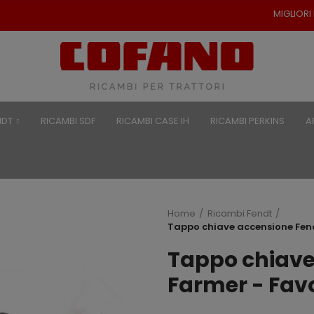
MIGLIORI PREZZI PER RICAMB
NDT
RICAMBI SDF
RICAMBI CASE IH
RICAMBI PERKINS
A
Home
Ricambi Fendt
Tappo chiave accensione Fend
Tappo chiave
Farmer - Favo