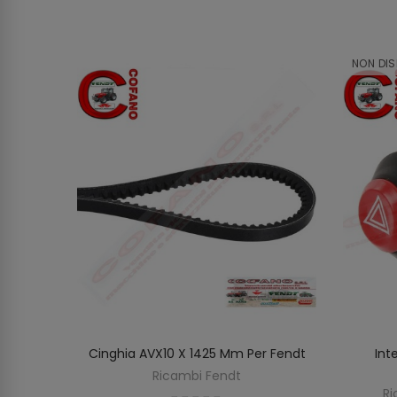
NON DIS
e Massey
Cinghia AVX10 X 1425 Mm Per Fendt
Int
O
AGGIUNGI AL CARRELLO
Ricambi Fendt
on
Ri