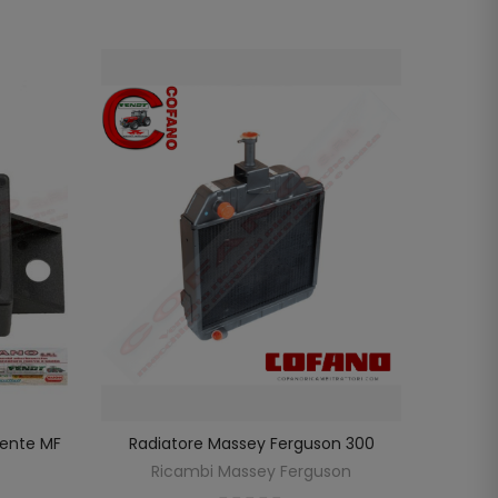
tente MF
Radiatore Massey Ferguson 300
Vite Te
LO
AGGIUNGI AL CARRELLO
Fe
Ricambi Massey Ferguson
R