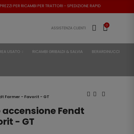
I PER TRATTORI - SPEDIZIONE RAPIDA - RESO POSSIBILE
0
ASSISTENZA CLIENTI
REA USATO
RICAMBI GRIBALDI & SALVIA
BERARDINUCCI
t Farmer - Favorit - GT
 accensione Fendt
rit - GT