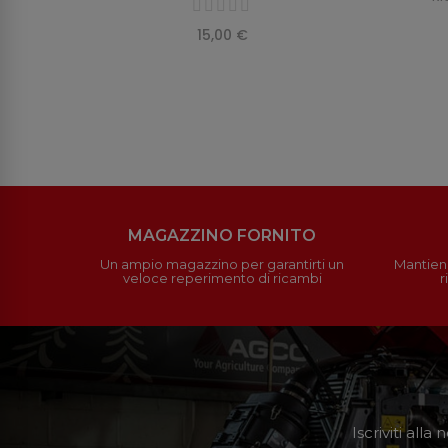
15,00 €
MAGAZZINO FORNITO
Un ampio magazzino per garantirti un
Mantieni
veloce reperimento di ricambi
r
Iscriviti all