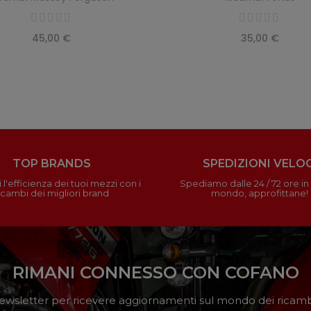
45,00 €
35,00 €
TOP BRANDS
SPEDIZIONI VELOC
 l'efficienza dei tuoi mezzi con i
Spediamo dalle 24 / 72 ore in t
icambi dei migliori brand
mondo, approfittane!
RIMANI CONNESSO CON COFANO
a newsletter per ricevere aggiornamenti sul mondo dei ricambi