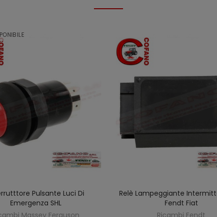
PONIBILE
errutttore Pulsante Luci Di
Relè Lampeggiante Intermit
SCOPRIRE
AGGIUNGI AL CARREL
Emergenza SHL
Fendt Fiat
cambi Massey Ferguson
Ricambi Fendt