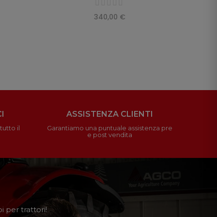
340,00 €
I
ASSISTENZA CLIENTI
utto il
Garantiamo una puntuale assistenza pre
e post vendita
 per trattori!