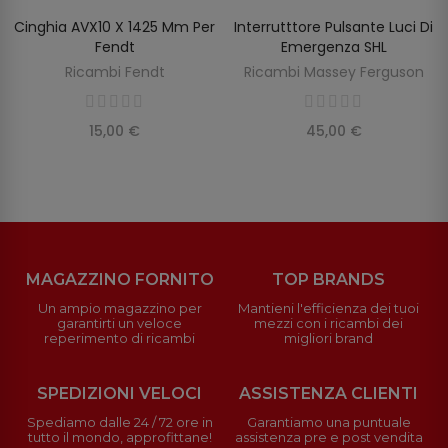
Cinghia AVX10 X 1425 Mm Per
Interrutttore Pulsante Luci Di
SCOPRIRE
AGGIUNGI AL CARRELLO
Fendt
Emergenza SHL
Ricambi Fendt
Ricambi Massey Ferguson
15,00 €
45,00 €
MAGAZZINO FORNITO
TOP BRANDS
Un ampio magazzino per
Mantieni l'efficienza dei tuoi
garantirti un veloce
mezzi con i ricambi dei
reperimento di ricambi
migliori brand
SPEDIZIONI VELOCI
ASSISTENZA CLIENTI
Spediamo dalle 24 / 72 ore in
Garantiamo una puntuale
tutto il mondo, approfittane!
assistenza pre e post vendita