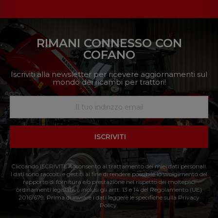
RIMANI CONNESSO CON
COFANO
Iscriviti alla newsletter per ricevere aggiornamenti sul
mondo dei ricambi per trattori!
ISCRIVITI
Cliccando ISCRIVITI: Acconsento al trattamento dei miei dati personali.
I dati sono raccolti e gestiti al fine di rendere possibile lo svolgimento del
rapporto di fornitura e/o prestazione nel rispetto dei molteplici
ordinamenti legislativi, inclusi gli artt. 13 e 14 del Regolamento (UE)
2016/679. Prima di inviare i dati leggere le specifiche sulla Privacy
Policy.