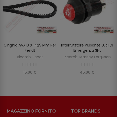
Cinghia AVX10 X 1425 Mm Per
Interrutttore Pulsante Luci Di
SCOPRIRE
AGGIUNGI AL CARRELLO
Fendt
Emergenza SHL
Ricambi Fendt
Ricambi Massey Ferguson
15,00 €
45,00 €
MAGAZZINO FORNITO
TOP BRANDS