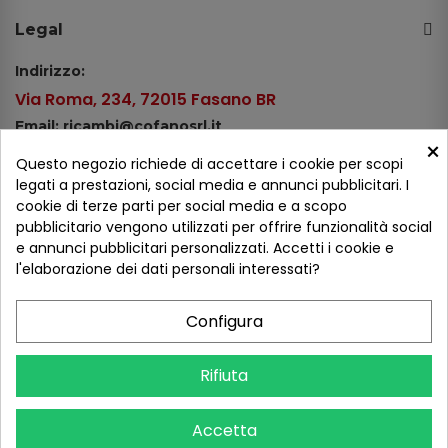
Legal
Indirizzo:
Via Roma, 234, 72015 Fasano BR
Email: ricambi@cofanosrl.it
×
Telefono:
Questo negozio richiede di accettare i cookie per scopi
Tel.: +39 080 44 13 478
legati a prestazioni, social media e annunci pubblicitari. I
cookie di terze parti per social media e a scopo
WhatsApp: +39 334 98 51 100
pubblicitario vengono utilizzati per offrire funzionalità social
e annunci pubblicitari personalizzati. Accetti i cookie e
Metodi di pagamento
l'elaborazione dei dati personali interessati?
Configura
Seguici sui social
Rifiuta
Accetta
COFANO S.R.L. - P.IVA 01254650748 - TUTTI I DIRITTI RISERVATI