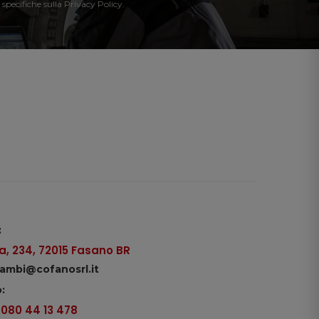
 specifiche sulla Privacy Policy.
:
, 234, 72015 Fasano BR
icambi@cofanosrl.it
:
9 080 44 13 478