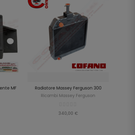
tente MF
Radiatore Massey Ferguson 300
Vite Te
LO
AGGIUNGI AL CARRELLO
Fe
Ricambi Massey Ferguson
R
340,00 €