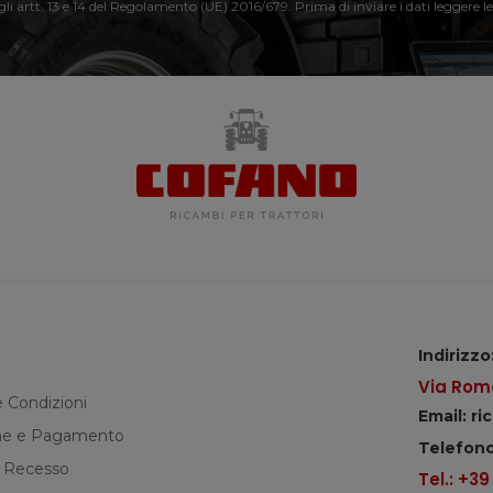
 gli artt. 13 e 14 del Regolamento (UE) 2016/679. Prima di inviare i dati leggere le
Indirizzo
Via Roma
e Condizioni
Email: r
e e Pagamento
Telefono
di Recesso
Tel.: +3