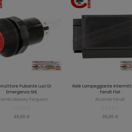
errutttore Pulsante Luci Di
Relè Lampeggiante Intermit
SCOPRIRE
AGGIUNGI AL CARREL
Emergenza SHL
Fendt Fiat
cambi Massey Ferguson
Ricambi Fendt
45,00 €
35,00 €