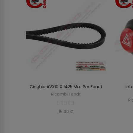
e Massey
Cinghia AVX10 X 1425 Mm Per Fendt
Int
O
AGGIUNGI AL CARRELLO
Ricambi Fendt
on
Ri
15,00 €