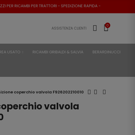
R TRATTORI - SPEDIZIONE RAPIDA - RESO POSSIBILE
0
ASSISTENZA CLIENTI
REA USATO
RICAMBI GRIBALDI & SALVIA
BERARDINUCCI
izione coperchio valvola F926202210010
coperchio valvola
0