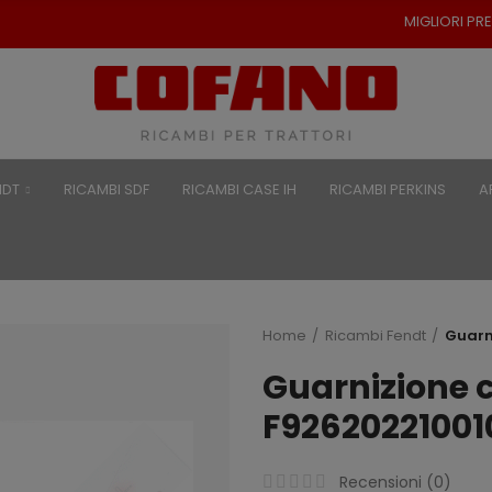
MIGLIORI PREZZI PER RICAMBI PE
NDT
RICAMBI SDF
RICAMBI CASE IH
RICAMBI PERKINS
A
Home
Ricambi Fendt
Guarn
Guarnizione 
F92620221001
Recensioni (
0
)