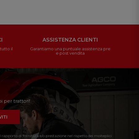
I
ASSISTENZA CLIENTI
utto il
Garantiamo una puntuale assistenza pre
e post vendita
 per trattori!
VITI
l rapporto di fornitura e/o prestazione nel rispetto dei molteplici