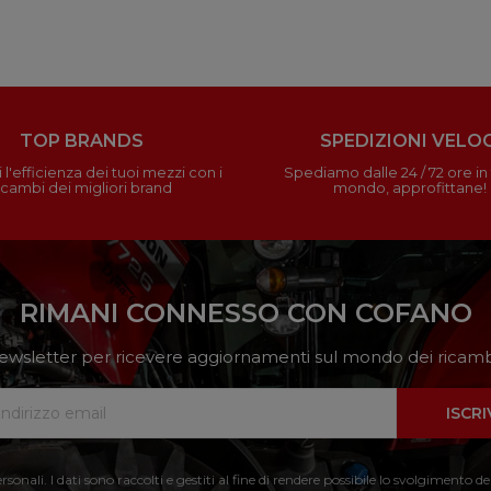
TOP BRANDS
SPEDIZIONI VELOC
 l'efficienza dei tuoi mezzi con i
Spediamo dalle 24 / 72 ore in t
icambi dei migliori brand
mondo, approfittane!
RIMANI CONNESSO CON COFANO
a newsletter per ricevere aggiornamenti sul mondo dei ricambi
ISCRI
nali. I dati sono raccolti e gestiti al fine di rendere possibile lo svolgimento de