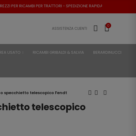
 PER TRATTORI - SPEDIZIONE RAPIDA - RESO POSSIBILE
0
ASSISTENZA CLIENTI
REA USATO
RICAMBI GRIBALDI & SALVIA
BERARDINUCCI
o specchietto telescopico Fendt
hietto telescopico