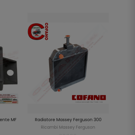
tente MF
Radiatore Massey Ferguson 300
Vite Te
LO
AGGIUNGI AL CARRELLO
Fe
Ricambi Massey Ferguson
R