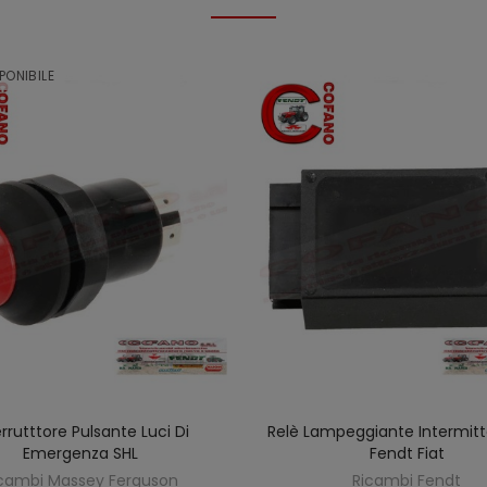
PONIBILE
errutttore Pulsante Luci Di
Relè Lampeggiante Intermit
SCOPRIRE
AGGIUNGI AL CARREL
Emergenza SHL
Fendt Fiat
cambi Massey Ferguson
Ricambi Fendt