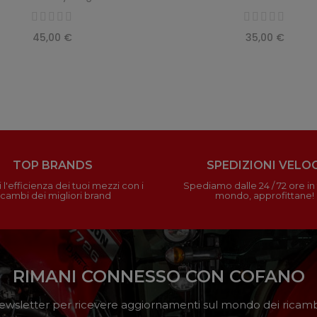
45,00 €
35,00 €
TOP BRANDS
SPEDIZIONI VELOC
 l'efficienza dei tuoi mezzi con i
Spediamo dalle 24 / 72 ore in t
icambi dei migliori brand
mondo, approfittane!
RIMANI CONNESSO CON COFANO
a newsletter per ricevere aggiornamenti sul mondo dei ricambi