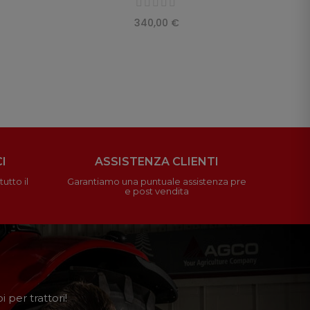
340,00 €
I
ASSISTENZA CLIENTI
utto il
Garantiamo una puntuale assistenza pre
e post vendita
 per trattori!