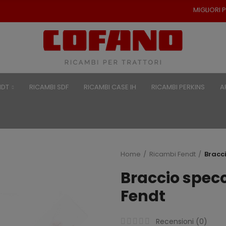
MIGLIORI PREZZI PER RICAMBI
NDT
RICAMBI SDF
RICAMBI CASE IH
RICAMBI PERKINS
A
Home
Ricambi Fendt
Bracci
Braccio specc
Fendt
Recensioni (
0
)