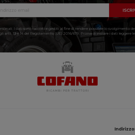
ISCRI
nali. I dati sono raccolti e gestiti al fine di rendere possibile lo svolgimento de
 gli artt. 13 e 14 del Regolamento (UE) 2016/679. Prima di inviare i dati leggere le
Indirizzo