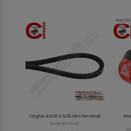
NON DIS
e Massey
Cinghia AVX10 X 1425 Mm Per Fendt
Int
O
AGGIUNGI AL CARRELLO
Ricambi Fendt
on
Ri