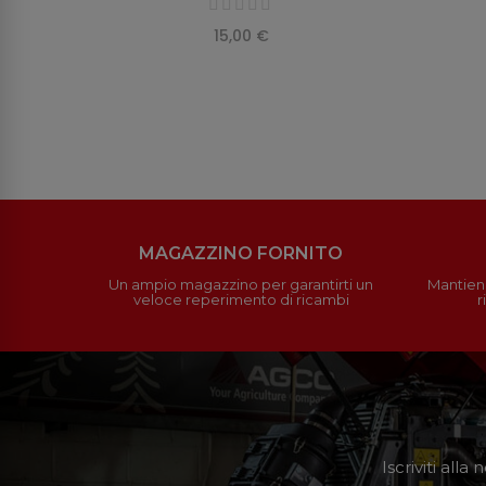
15,00 €
MAGAZZINO FORNITO
Un ampio magazzino per garantirti un
Mantieni
veloce reperimento di ricambi
r
Iscriviti all