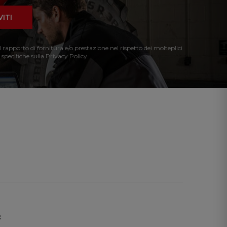
VITI
l rapporto di fornitura e/o prestazione nel rispetto dei molteplici
 specifiche sulla Privacy Policy.
: