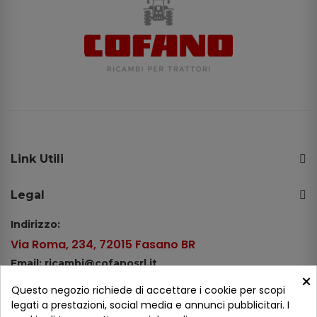
Link Utili
Legal
Indirizzo:
Via Roma, 234, 72015 Fasano BR
Email: ricambi@cofanosrl.it
×
Telefono:
Questo negozio richiede di accettare i cookie per scopi
Tel.: +39 080 44 13 478
legati a prestazioni, social media e annunci pubblicitari. I