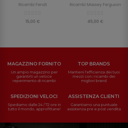
Ricambi Fendt
Ricambi Massey Ferguson
15,00 €
45,00 €
MAGAZZINO FORNITO
TOP BRANDS
Un ampio magazzino per
Mantieni l'efficienza dei tuoi
garantirti un veloce
mezzi con i ricambi dei
reperimento di ricambi
migliori brand
SPEDIZIONI VELOCI
ASSISTENZA CLIENTI
Spediamo dalle 24 / 72 ore in
Garantiamo una puntuale
tutto il mondo, approfittane!
assistenza pre e post vendita