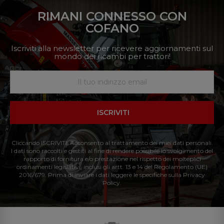
RIMANI CONNESSO CON
COFANO
Iscriviti alla newsletter per ricevere aggiornamenti sul
mondo dei ricambi per trattori!
ISCRIVITI
Cliccando ISCRIVITI: Acconsento al trattamento dei miei dati personali.
I dati sono raccolti e gestiti al fine di rendere possibile lo svolgimento del
rapporto di fornitura e/o prestazione nel rispetto dei molteplici
ordinamenti legislativi, inclusi gli artt. 13 e 14 del Regolamento (UE)
2016/679. Prima di inviare i dati leggere le specifiche sulla Privacy
Policy.