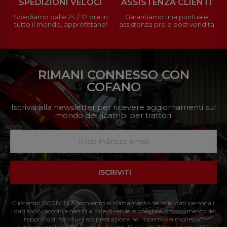
SPEDIZIONI VELOCI
ASSISTENZA CLIENTI
Spediamo dalle 24 / 72 ore in
Garantiamo una puntuale
tutto il mondo, approfittane!
assistenza pre e post vendita
RIMANI CONNESSO CON
COFANO
Iscriviti alla newsletter per ricevere aggiornamenti sul
mondo dei ricambi per trattori!
ISCRIVITI
Cliccando ISCRIVITI: Acconsento al trattamento dei miei dati personali.
I dati sono raccolti e gestiti al fine di rendere possibile lo svolgimento del
rapporto di fornitura e/o prestazione nel rispetto dei molteplici