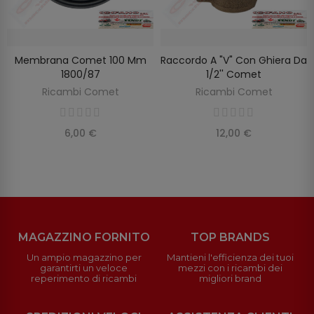
Membrana Comet 100 Mm
Raccordo A "V" Con Ghiera Da
AGGIUNGI AL CARRELLO
AGGIUNGI AL CARRELLO
1800/87
1/2'' Comet
Ricambi Comet
Ricambi Comet
6,00 €
12,00 €
MAGAZZINO FORNITO
TOP BRANDS
Un ampio magazzino per
Mantieni l'efficienza dei tuoi
garantirti un veloce
mezzi con i ricambi dei
reperimento di ricambi
migliori brand