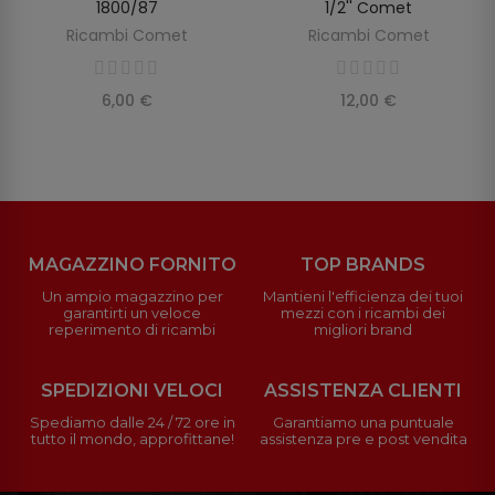
1800/87
1/2'' Comet
Ricambi Comet
Ricambi Comet
6,00 €
12,00 €
MAGAZZINO FORNITO
TOP BRANDS
Un ampio magazzino per
Mantieni l'efficienza dei tuoi
garantirti un veloce
mezzi con i ricambi dei
reperimento di ricambi
migliori brand
SPEDIZIONI VELOCI
ASSISTENZA CLIENTI
Spediamo dalle 24 / 72 ore in
Garantiamo una puntuale
tutto il mondo, approfittane!
assistenza pre e post vendita