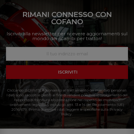
RIMANI CONNESSO CON
COFANO
Iscriviti alla newsletter per ricevere aggiornamenti sul
mondo dei ricambi per trattori!
ISCRIVITI
Cliccando ISCRIVITI: Acconsento al trattamento dei miei dati personali.
I dati sono raccolti e gestiti al fine di rendere possibile lo svolgimento del
rapporto di fornitura e/o prestazione nel rispetto dei molteplici
ordinamenti legislativi, inclusi gli artt. 13 e 14 del Regolamento (UE)
2016/679. Prima di inviare i dati leggere le specifiche sulla Privacy
Policy.