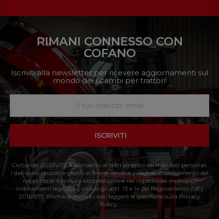
RIMANI CONNESSO CON
COFANO
Iscriviti alla newsletter per ricevere aggiornamenti sul
mondo dei ricambi per trattori!
ISCRIVITI
Cliccando ISCRIVITI: Acconsento al trattamento dei miei dati personali.
I dati sono raccolti e gestiti al fine di rendere possibile lo svolgimento del
rapporto di fornitura e/o prestazione nel rispetto dei molteplici
ordinamenti legislativi, inclusi gli artt. 13 e 14 del Regolamento (UE)
2016/679. Prima di inviare i dati leggere le specifiche sulla Privacy
Policy.