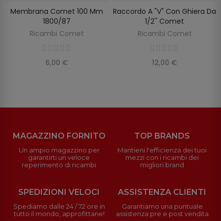
Membrana Comet 100 Mm
Raccordo A "V" Con Ghiera Da
AGGIUNGI AL CARRELLO
AGGIUNGI AL CARRELLO
1800/87
1/2'' Comet
Ricambi Comet
Ricambi Comet
6,00 €
12,00 €
MAGAZZINO FORNITO
TOP BRANDS
Un ampio magazzino per
Mantieni l'efficienza dei tuoi
garantirti un veloce
mezzi con i ricambi dei
reperimento di ricambi
migliori brand
SPEDIZIONI VELOCI
ASSISTENZA CLIENTI
Spediamo dalle 24 / 72 ore in
Garantiamo una puntuale
tutto il mondo, approfittane!
assistenza pre e post vendita