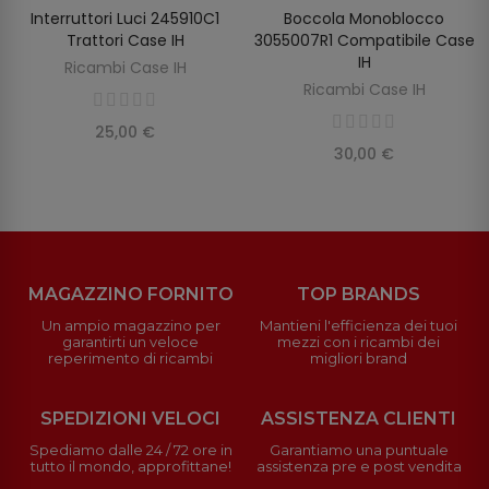
Interruttori Luci 245910C1
Boccola Monoblocco
AGGIUNGI AL CARRELLO
AGGIUNGI AL CARRELLO
Trattori Case IH
3055007R1 Compatibile Case
IH
Ricambi Case IH
Ricambi Case IH
25,00 €
30,00 €
MAGAZZINO FORNITO
TOP BRANDS
Un ampio magazzino per
Mantieni l'efficienza dei tuoi
garantirti un veloce
mezzi con i ricambi dei
reperimento di ricambi
migliori brand
SPEDIZIONI VELOCI
ASSISTENZA CLIENTI
Spediamo dalle 24 / 72 ore in
Garantiamo una puntuale
tutto il mondo, approfittane!
assistenza pre e post vendita