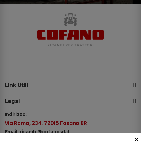
Link Utili
Legal
Indirizzo:
Via Roma, 234, 72015 Fasano BR
Email: ricambi@cofanosrl.it
×
Telefono: