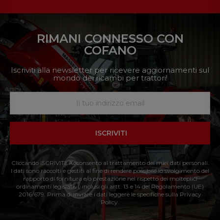
RIMANI CONNESSO CON
COFANO
Iscriviti alla newsletter per ricevere aggiornamenti sul
mondo dei ricambi per trattori!
ISCRIVITI
Cliccando ISCRIVITI: Acconsento al trattamento dei miei dati personali.
I dati sono raccolti e gestiti al fine di rendere possibile lo svolgimento del
rapporto di fornitura e/o prestazione nel rispetto dei molteplici
ordinamenti legislativi, inclusi gli artt. 13 e 14 del Regolamento (UE)
2016/679. Prima di inviare i dati leggere le specifiche sulla Privacy
Policy.