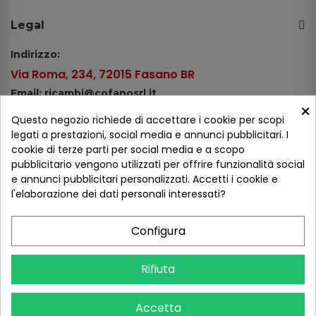
Legal
Indirizzo:
Via Roma, 234, 72015 Fasano BR
Email: ricambi@cofanosrl.it
×
Telefono:
Questo negozio richiede di accettare i cookie per scopi
Tel.: +39 080 44 13 478
legati a prestazioni, social media e annunci pubblicitari. I
cookie di terze parti per social media e a scopo
WhatsApp: +39 334 98 51 100
pubblicitario vengono utilizzati per offrire funzionalità social
e annunci pubblicitari personalizzati. Accetti i cookie e
Metodi di pagamento
l'elaborazione dei dati personali interessati?
Configura
Seguici sui social
Rifiuta
Accetta