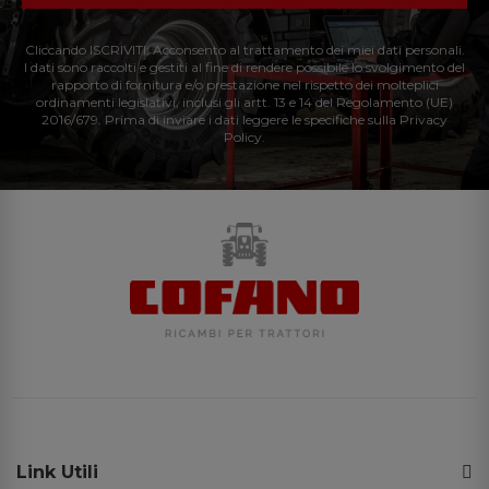
Cliccando ISCRIVITI: Acconsento al trattamento dei miei dati personali.
I dati sono raccolti e gestiti al fine di rendere possibile lo svolgimento del
rapporto di fornitura e/o prestazione nel rispetto dei molteplici
ordinamenti legislativi, inclusi gli artt. 13 e 14 del Regolamento (UE)
2016/679. Prima di inviare i dati leggere le specifiche sulla Privacy
Policy.
Link Utili