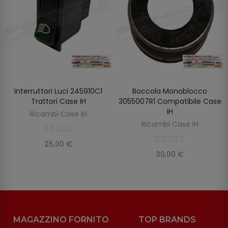
Interruttori Luci 245910C1
Boccola Monoblocco
AGGIUNGI AL CARRELLO
AGGIUNGI AL CARRELLO
Trattori Case IH
3055007R1 Compatibile Case
IH
Ricambi Case IH
Ricambi Case IH
25,00 €
30,00 €
MAGAZZINO FORNITO
TOP BRANDS