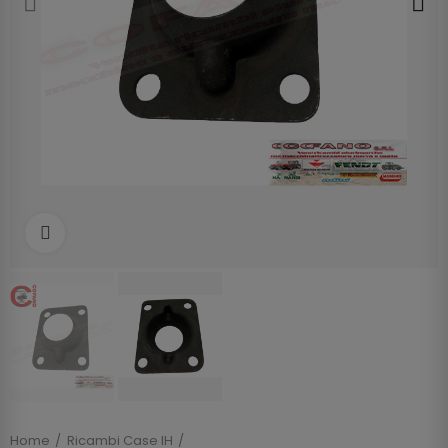
Clicca per allargare
Home
Ricambi Case IH