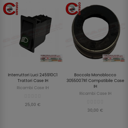
Interruttori Luci 245910C1
Boccola Monoblocco
AGGIUNGI AL CARRELLO
AGGIUNGI AL CARRELLO
Trattori Case IH
3055007R1 Compatibile Case
IH
Ricambi Case IH
Ricambi Case IH
25,00 €
30,00 €