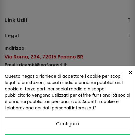
Link Utili
Legal
Indirizzo:
Via Roma, 234, 72015 Fasano BR
Email: ricambi@cofanosrl.it
×
Telefono:
Questo negozio richiede di accettare i cookie per scopi
Tel.: +39 080 44 13 478
legati a prestazioni, social media e annunci pubblicitari. I
cookie di terze parti per social media e a scopo
WhatsApp: +39 334 98 51 100
pubblicitario vengono utilizzati per offrire funzionalità social
e annunci pubblicitari personalizzati. Accetti i cookie e
Metodi di pagamento
l'elaborazione dei dati personali interessati?
Configura
Seguici sui social