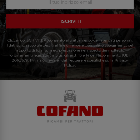
ISCRIVITI
Cliccando ISCRIVITI: Acconsento al trattamento dei miei dati personali.
I dati sono raccolti e gestiti al fine di rendere possibile lo svolgimento del
rapporto di fornitura e/o prestazione nel rispetto dei molteplici
ordinamenti legislativi, inclusi gli artt. 13 e 14 del Regolamento (UE)
2016/679. Prima di inviare i dati leggere le specifiche sulla Privacy
Policy.