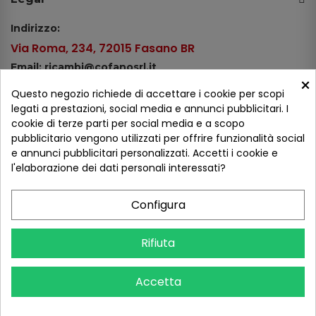
Indirizzo:
Via Roma, 234, 72015 Fasano BR
Email: ricambi@cofanosrl.it
×
Telefono:
Questo negozio richiede di accettare i cookie per scopi
Tel.: +39 080 44 13 478
legati a prestazioni, social media e annunci pubblicitari. I
cookie di terze parti per social media e a scopo
WhatsApp: +39 334 98 51 100
pubblicitario vengono utilizzati per offrire funzionalità social
e annunci pubblicitari personalizzati. Accetti i cookie e
Metodi di pagamento
l'elaborazione dei dati personali interessati?
Configura
Seguici sui social
Rifiuta
Accetta
COFANO S.R.L. - P.IVA 01254650748 - TUTTI I DIRITTI RISERVATI