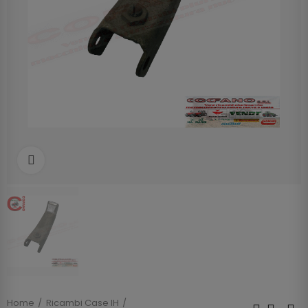
Clicca per allargare
Home
Ricambi Case IH