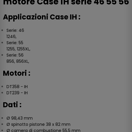
motore Case IH serie 46 55 56
Applicazioni Case IH :
Serie: 46
1246,
Serie: 55
1255, 1255XL,
Serie: 56
856, 856XL,
Motori :
DT358 - IH
DT239 - IH
Dati :
Ø 98,43 mm
Ø spinotto pistone 38 x 82 mm
Ø camera di combustione 55,5 mm