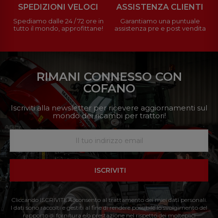
SPEDIZIONI VELOCI
ASSISTENZA CLIENTI
Spediamo dalle 24 / 72 ore in
Garantiamo una puntuale
tutto il mondo, approfittane!
assistenza pre e post vendita
RIMANI CONNESSO CON
COFANO
Iscriviti alla newsletter per ricevere aggiornamenti sul
mondo dei ricambi per trattori!
ISCRIVITI
Cliccando ISCRIVITI: Acconsento al trattamento dei miei dati personali.
I dati sono raccolti e gestiti al fine di rendere possibile lo svolgimento del
rapporto di fornitura e/o prestazione nel rispetto dei molteplici