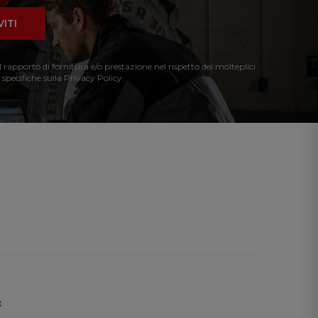
VITI
l rapporto di fornitura e/o prestazione nel rispetto dei molteplici
 specifiche sulla Privacy Policy.
: