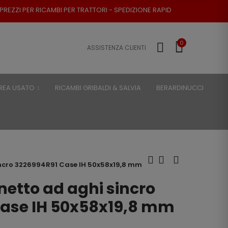
I PER TRATTORI - SPEDIZIONE RAPIDA - RESO POSSIBILE
0
ASSISTENZA CLIENTI
REA USATO
RICAMBI GRIBALDI & SALVIA
BERARDINUCCI
incro 3226994R91 Case IH 50x58x19,8 mm
etto ad aghi sincro
ase IH 50x58x19,8 mm