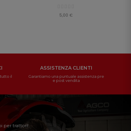
5,00 €
I
ASSISTENZA CLIENTI
utto il
Garantiamo una puntuale assistenza pre
e post vendita
 per trattori!