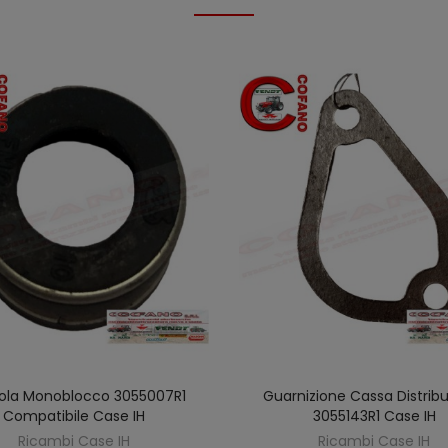
ola Monoblocco 3055007R1
Guarnizione Cassa Distrib
AGGIUNGI AL CARRELLO
AGGIUNGI AL CARREL
Compatibile Case IH
3055143R1 Case IH
Ricambi Case IH
Ricambi Case IH