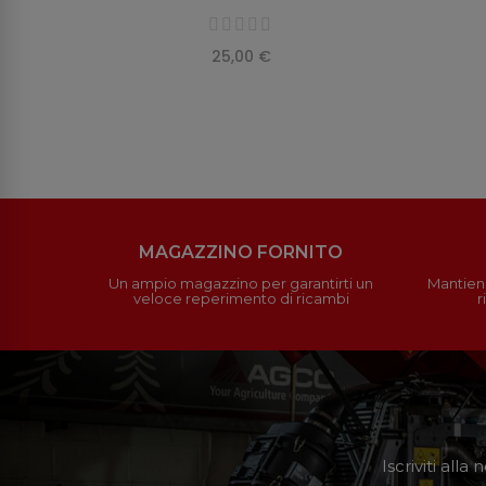
25,00 €
MAGAZZINO FORNITO
Un ampio magazzino per garantirti un
Mantieni
veloce reperimento di ricambi
r
Iscriviti all