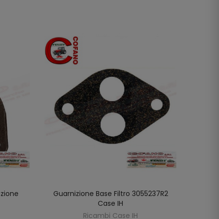
uzione
Guarnizione Base Filtro 3055237R2
Gua
LO
AGGIUNGI AL CARRELLO
Case IH
3055
Ricambi Case IH