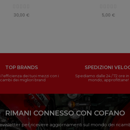
30,00 €
5,00 €
TOP BRANDS
SPEDIZIONI VELOC
 l'efficienza dei tuoi mezzi con i
Spediamo dalle 24 / 72 ore in t
icambi dei migliori brand
mondo, approfittane!
RIMANI CONNESSO CON COFANO
a newsletter per ricevere aggiornamenti sul mondo dei ricambi