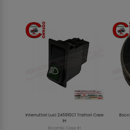
ore
Interruttori Luci 245910C1 Trattori Case
Bocc
AGGIUNGI AL CARRELLO
IH
Ricambi Case IH