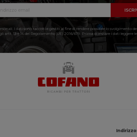
ISCRI
nali. I dati sono raccolti e gestiti al fine di rendere possibile lo svolgimento de
 gli artt. 13 e 14 del Regolamento (UE) 2016/679. Prima di inviare i dati leggere le
Indirizzo