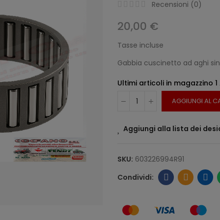
Recensioni (
0
)
20,00 €
Tasse incluse
Gabbia cuscinetto ad aghi si
Ultimi articoli in magazzino
1
AGGIUNGI AL C
Aggiungi alla lista dei desi
SKU:
603226994R91