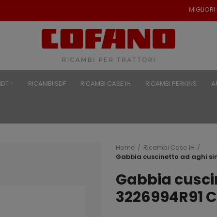
MIGLIORI PREZZI PER RICAMB
NDT
RICAMBI SDF
RICAMBI CASE IH
RICAMBI PERKINS
A
Home
Ricambi Case IH
Gabbia cuscinetto ad aghi s
Gabbia cuscin
3226994R91 C