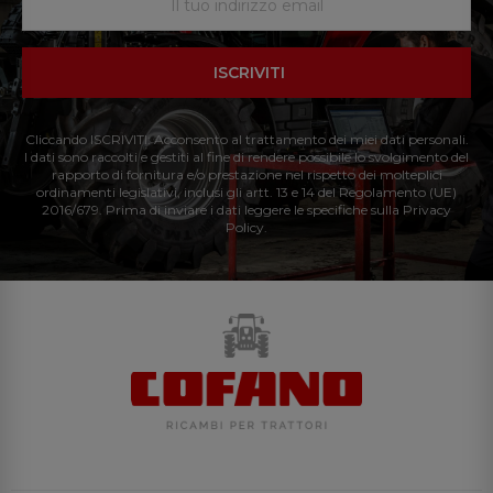
ISCRIVITI
Cliccando ISCRIVITI: Acconsento al trattamento dei miei dati personali.
I dati sono raccolti e gestiti al fine di rendere possibile lo svolgimento del
rapporto di fornitura e/o prestazione nel rispetto dei molteplici
ordinamenti legislativi, inclusi gli artt. 13 e 14 del Regolamento (UE)
2016/679. Prima di inviare i dati leggere le specifiche sulla Privacy
Policy.