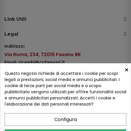
Link Utili
Legal
Indirizzo:
Via Roma, 234, 72015 Fasano BR
Email: ricambi@cofanosrl.it
×
Telefono:
Questo negozio richiede di accettare i cookie per scopi
Tel.: +39 080 44 13 478
legati a prestazioni, social media e annunci pubblicitari. I
cookie di terze parti per social media e a scopo
WhatsApp: +39 334 98 51 100
pubblicitario vengono utilizzati per offrire funzionalità social
e annunci pubblicitari personalizzati. Accetti i cookie e
Metodi di pagamento
l'elaborazione dei dati personali interessati?
Configura
Seguici sui social