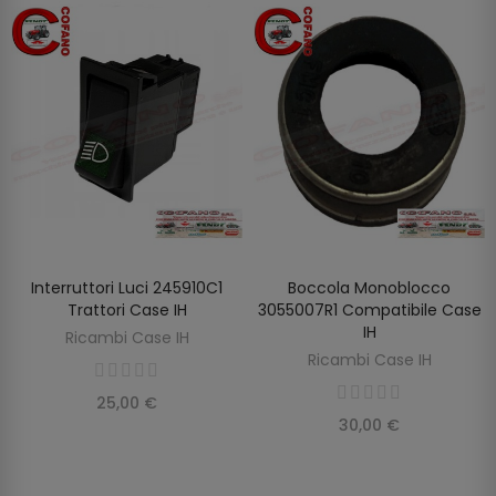
Interruttori Luci 245910C1
Boccola Monoblocco
AGGIUNGI AL CARRELLO
AGGIUNGI AL CARRELLO
Trattori Case IH
3055007R1 Compatibile Case
IH
Ricambi Case IH
Ricambi Case IH
25,00 €
30,00 €