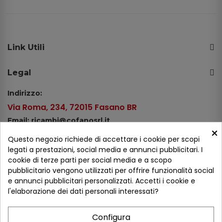
Link Utili
Legal
Indirizzo:
Via Roma, 234, 72015 Fasano BR
Email: ricambi@cofanosrl.it
×
Telefono:
Questo negozio richiede di accettare i cookie per scopi
Tel.: +39 080 44 13 478
legati a prestazioni, social media e annunci pubblicitari. I
cookie di terze parti per social media e a scopo
WhatsApp: +39 334 98 51 100
pubblicitario vengono utilizzati per offrire funzionalità social
e annunci pubblicitari personalizzati. Accetti i cookie e
Metodi di pagamento
l'elaborazione dei dati personali interessati?
Configura
Seguici sui social