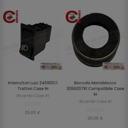
Interruttori Luci 245910C1
Boccola Monoblocco
AGGIUNGI AL CARRELLO
AGGIUNGI AL CARRELLO
Trattori Case IH
3055007R1 Compatibile Case
IH
Ricambi Case IH
Ricambi Case IH
25,00 €
30,00 €