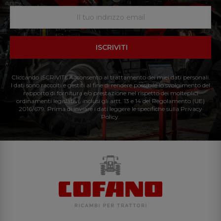
ISCRIVITI
Cliccando ISCRIVITI: Acconsento al trattamento dei miei dati personali.
I dati sono raccolti e gestiti al fine di rendere possibile lo svolgimento del
rapporto di fornitura e/o prestazione nel rispetto dei molteplici
ordinamenti legislativi, inclusi gli artt. 13 e 14 del Regolamento (UE)
2016/679. Prima di inviare i dati leggere le specifiche sulla Privacy
Policy.