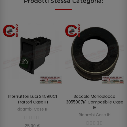
Prodotti Stessa Categoria:
Interruttori Luci 245910C1
Boccola Monoblocco
AGGIUNGI AL CARRELLO
AGGIUNGI AL CARRELLO
Trattori Case IH
3055007R1 Compatibile Case
IH
Ricambi Case IH
Ricambi Case IH
25,00 €