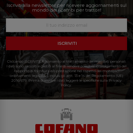
Iscriviti alla newsletter per ricevere aggiornamenti sul
mondo dei ricambi per trattori!
ISCRIVITI
Cliccando ISCRIVITI: Acconsento al trattamento dei miei dati personali.
I dati sono raccolti e gestiti al fine di rendere possibile lo svolgimento del
rapporto di fornitura e/o prestazione nel rispetto dei molteplici
ordinamenti legislativi, inclusi gli artt. 13 e 14 del Regolamento (UE)
2016/679. Prima di inviare i dati leggere le specifiche sulla Privacy
Policy.