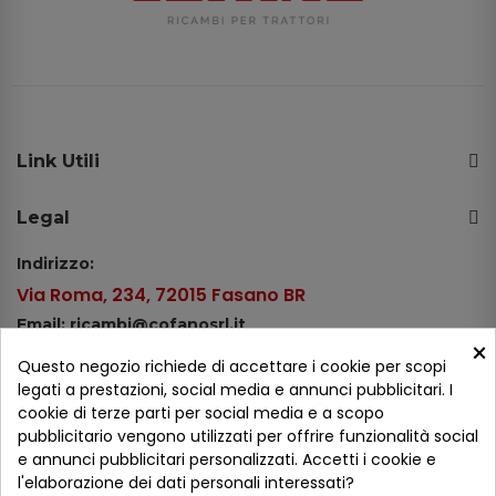
Link Utili
Legal
Indirizzo:
Via Roma, 234, 72015 Fasano BR
Email: ricambi@cofanosrl.it
×
Telefono:
Questo negozio richiede di accettare i cookie per scopi
Tel.: +39 080 44 13 478
legati a prestazioni, social media e annunci pubblicitari. I
cookie di terze parti per social media e a scopo
WhatsApp: +39 334 98 51 100
pubblicitario vengono utilizzati per offrire funzionalità social
e annunci pubblicitari personalizzati. Accetti i cookie e
Metodi di pagamento
l'elaborazione dei dati personali interessati?