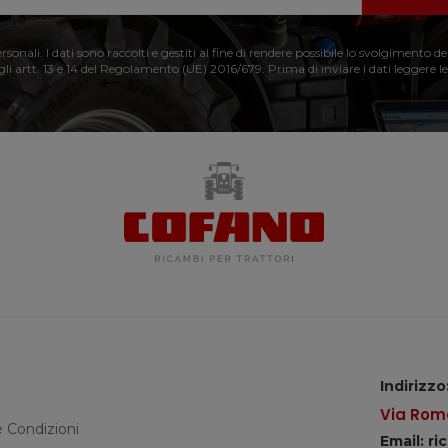
nali. I dati sono raccolti e gestiti al fine di rendere possibile lo svolgimento de
 gli artt. 13 e 14 del Regolamento (UE) 2016/679. Prima di inviare i dati leggere le
Indirizzo
Via Roma
e Condizioni
Email: r