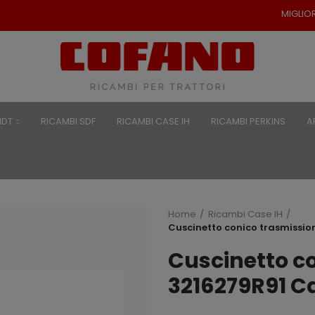
MIGLIORI PREZZI PER RICAMB
NDT
RICAMBI SDF
RICAMBI CASE IH
RICAMBI PERKINS
A
Home
Ricambi Case IH
Cuscinetto conico trasmissio
Cuscinetto c
3216279R91 C