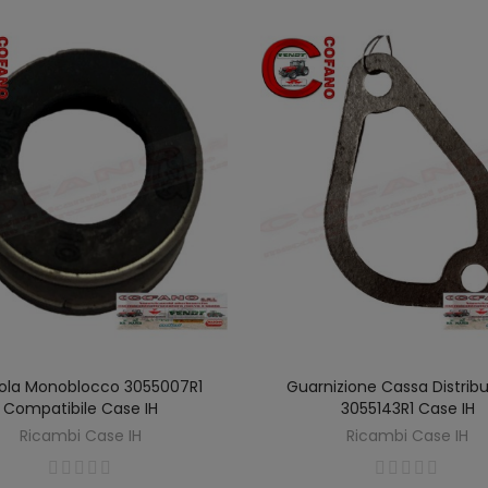
ola Monoblocco 3055007R1
Guarnizione Cassa Distrib
AGGIUNGI AL CARRELLO
AGGIUNGI AL CARREL
Compatibile Case IH
3055143R1 Case IH
Ricambi Case IH
Ricambi Case IH