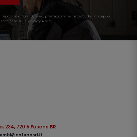
l rapporto di fornitura e/o prestazione nel rispetto dei molteplici
 specifiche sulla Privacy Policy.
:
, 234, 72015 Fasano BR
icambi@cofanosrl.it