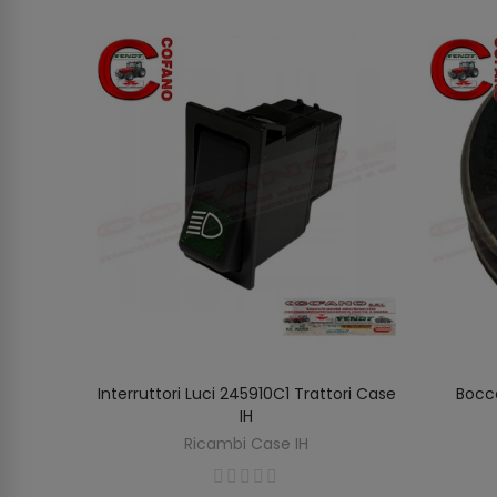
ore
Interruttori Luci 245910C1 Trattori Case
Bocc
AGGIUNGI AL CARRELLO
IH
Ricambi Case IH