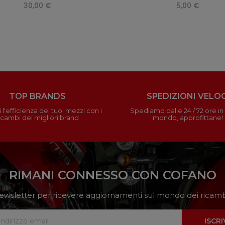
30,00 €
5,00 €
TOP BRANDS
SPEDIZIONI VELOC
 l'efficienza dei tuoi mezzi con i
Spediamo dalle 24 / 72 ore in t
icambi dei migliori brand
mondo, approfittane!
RIMANI CONNESSO CON COFANO
a newsletter per ricevere aggiornamenti sul mondo dei ricambi
ISCRI