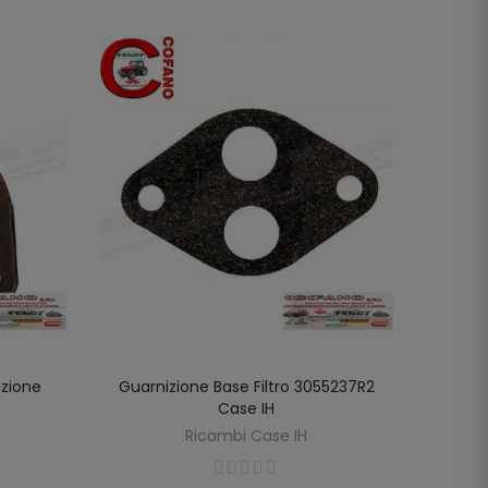
uzione
Guarnizione Base Filtro 3055237R2
Gua
LO
AGGIUNGI AL CARRELLO
Case IH
3055
Ricambi Case IH