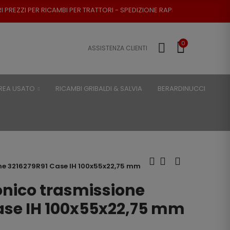
I PER TRATTORI - SPEDIZIONE RAPIDA - RESO POSSIBILE
0
ASSISTENZA CLIENTI
REA USATO
RICAMBI GRIBALDI & SALVIA
BERARDINUCCI
ne 3216279R91 Case IH 100x55x22,75 mm
onico trasmissione
ase IH 100x55x22,75 mm