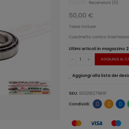
Recensioni (
0
)
50,00 €
Tasse incluse
Cuscinetto conico trasmissio
Ultimi articoli in magazzino
2
AGGIUNGI AL C
Aggiungi alla lista dei desi
SKU:
603216279R91