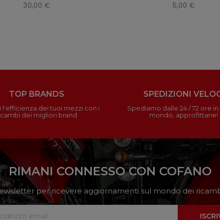
30,00 €
5,00 €
TOP BRANDS
SPEDIZIONI VELOC
 l'efficienza dei tuoi mezzi con i
Spediamo dalle 24 / 72 ore in t
icambi dei migliori brand
mondo, approfittane!
RIMANI CONNESSO CON COFANO
a newsletter per ricevere aggiornamenti sul mondo dei ricambi
ISCRI