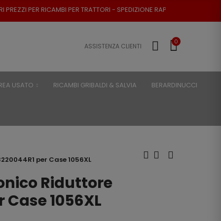
CAMBI PER TRATTORI - SPEDIZIONE RAPIDA - RESO POSSIBILE
0
ASSISTENZA CLIENTI
REA USATO
RICAMBI GRIBALDI & SALVIA
BERARDINUCCI
3220044R1 per Case 1056XL
onico Riduttore
r Case 1056XL