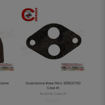
uzione
Guarnizione Base Filtro 3055237R2
Gua
LO
AGGIUNGI AL CARRELLO
Case IH
3055
Ricambi Case IH