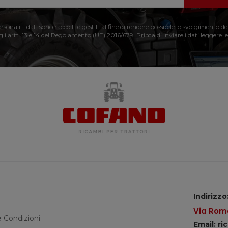
nali. I dati sono raccolti e gestiti al fine di rendere possibile lo svolgimento de
 gli artt. 13 e 14 del Regolamento (UE) 2016/679. Prima di inviare i dati leggere le
Indirizzo
Via Roma
e Condizioni
Email: r