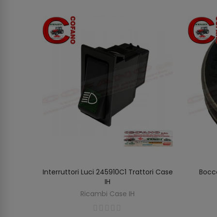
ore
Interruttori Luci 245910C1 Trattori Case
Bocc
AGGIUNGI AL CARRELLO
IH
Ricambi Case IH