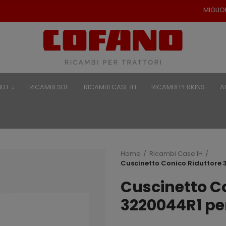
MIGLIORI PREZZI PER RI
NDT
RICAMBI SDF
RICAMBI CASE IH
RICAMBI PERKINS
A
Home
Ricambi Case IH
Cuscinetto Conico Riduttore 
Cuscinetto C
3220044R1 pe