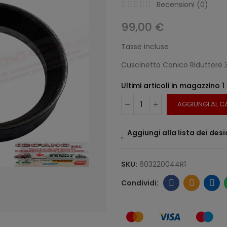
Recensioni (
0
)
99,00 €
Tasse incluse
Cuscinetto Conico Riduttore 
Ultimi articoli in magazzino
1
AGGIUNGI AL C
Aggiungi alla lista dei desi
SKU:
603220044R1