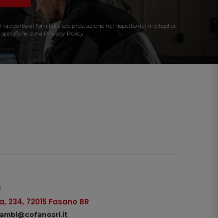
l rapporto di fornitura e/o prestazione nel rispetto dei molteplici
 specifiche sulla Privacy Policy.
:
, 234, 72015 Fasano BR
icambi@cofanosrl.it