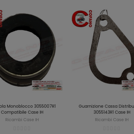
ola Monoblocco 3055007R1
Guarnizione Cassa Distrib
AGGIUNGI AL CARRELLO
AGGIUNGI AL CARREL
Compatibile Case IH
3055143R1 Case IH
Ricambi Case IH
Ricambi Case IH