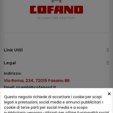
Link Utili
Legal
Indirizzo:
Via Roma, 234, 72015 Fasano BR
Email: ricambi@cofanosrl.it
×
Telefono:
Questo negozio richiede di accettare i cookie per scopi
Tel.: +39 080 44 13 478
legati a prestazioni, social media e annunci pubblicitari. I
cookie di terze parti per social media e a scopo
WhatsApp: +39 334 98 51 100
pubblicitario vengono utilizzati per offrire funzionalità social