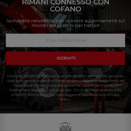
RIMANI CONNESSO CON
COFANO
Iscriviti alla newsletter per ricevere aggiornamenti sul
mondo dei ricambi per trattori!
ISCRIVITI
Cliccando ISCRIVITI: Acconsento al trattamento dei miei dati personali.
I dati sono raccolti e gestiti al fine di rendere possibile lo svolgimento del
rapporto di fornitura e/o prestazione nel rispetto dei molteplici
ordinamenti legislativi, inclusi gli artt. 13 e 14 del Regolamento (UE)
2016/679. Prima di inviare i dati leggere le specifiche sulla Privacy
Policy.