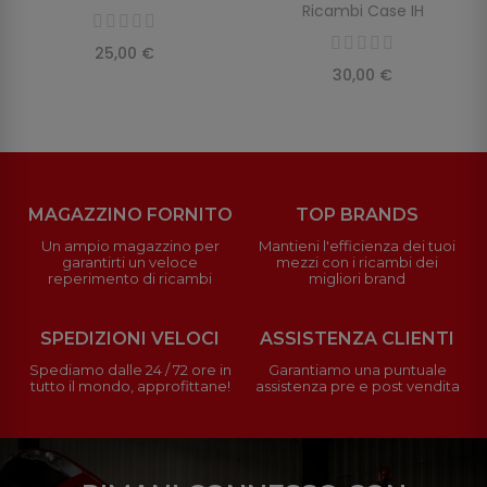
Ricambi Case IH
25,00 €
30,00 €
MAGAZZINO FORNITO
TOP BRANDS
Un ampio magazzino per
Mantieni l'efficienza dei tuoi
garantirti un veloce
mezzi con i ricambi dei
reperimento di ricambi
migliori brand
SPEDIZIONI VELOCI
ASSISTENZA CLIENTI
Spediamo dalle 24 / 72 ore in
Garantiamo una puntuale
tutto il mondo, approfittane!
assistenza pre e post vendita