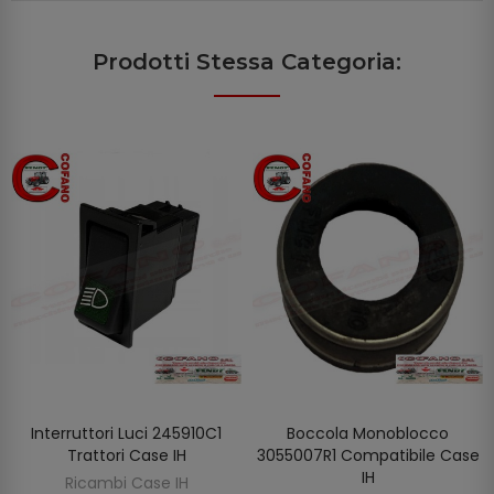
Prodotti Stessa Categoria:
Interruttori Luci 245910C1
Boccola Monoblocco
AGGIUNGI AL CARRELLO
AGGIUNGI AL CARRELLO
Trattori Case IH
3055007R1 Compatibile Case
IH
Ricambi Case IH