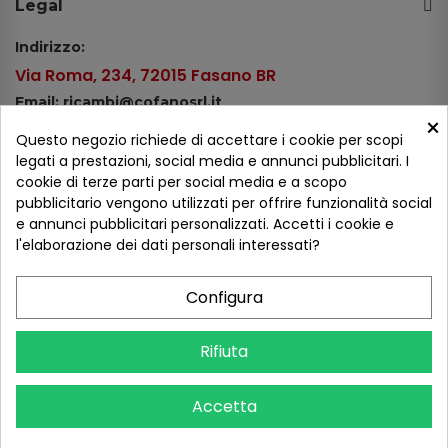
Legal
Indirizzo:
Via Roma, 234, 72015 Fasano BR
Email: ricambi@cofanosrl.it
×
Telefono:
Questo negozio richiede di accettare i cookie per scopi
Tel.: +39 080 44 13 478
legati a prestazioni, social media e annunci pubblicitari. I
cookie di terze parti per social media e a scopo
WhatsApp: +39 334 98 51 100
pubblicitario vengono utilizzati per offrire funzionalità social
e annunci pubblicitari personalizzati. Accetti i cookie e
Metodi di pagamento
l'elaborazione dei dati personali interessati?
Configura
Seguici sui social
Rifiuta
Accetta
COFANO S.R.L. - P.IVA 01254650748 - TUTTI I DIRITTI RISERVATI