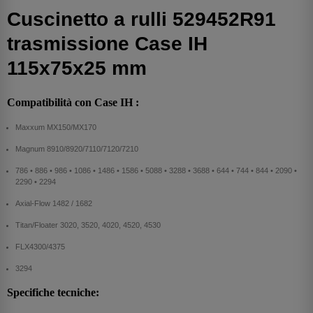
Cuscinetto a rulli 529452R91
trasmissione Case IH
115x75x25 mm
Compatibilità con Case IH :
Maxxum MX150/MX170
Magnum 8910/8920/7110/7120/7210
786 • 886 • 986 • 1086 • 1486 • 1586 • 5088 • 3288 • 3688 • 644 • 744 • 844 • 2090 •
2290 • 2294
Axial-Flow 1482 / 1682
Titan/Floater 3020, 3520, 4020, 4520, 4530
FLX4300/4375
3294
Specifiche tecniche: