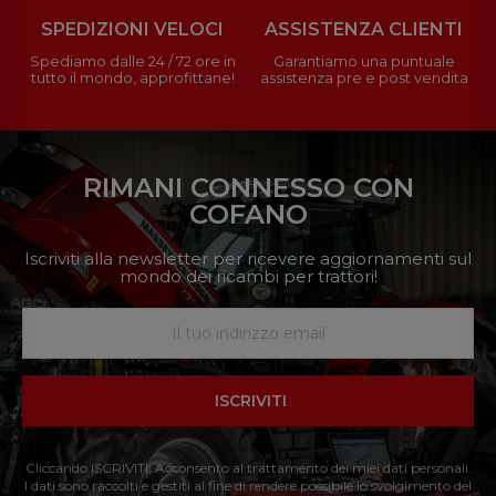
SPEDIZIONI VELOCI
ASSISTENZA CLIENTI
Spediamo dalle 24 / 72 ore in
Garantiamo una puntuale
tutto il mondo, approfittane!
assistenza pre e post vendita
RIMANI CONNESSO CON
COFANO
Iscriviti alla newsletter per ricevere aggiornamenti sul
mondo dei ricambi per trattori!
ISCRIVITI
Cliccando ISCRIVITI: Acconsento al trattamento dei miei dati personali.
I dati sono raccolti e gestiti al fine di rendere possibile lo svolgimento del