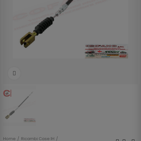
Clicca per allargare
Home
Ricambi Case IH