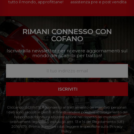
tutto il mondo, approfittane!
assistenza pre e post vendita
RIMANI CONNESSO CON
COFANO
Iscriviti alla newsletter per ricevere aggiornamenti sul
mondo dei ricambi per trattori!
ISCRIVITI
Cliccando ISCRIVITI: Acconsento al trattamento dei miei dati personali.
I dati sono raccolti e gestiti al fine di rendere possibile lo svolgimento del
rapporto di fornitura e/o prestazione nel rispetto dei molteplici
ordinamenti legislativi, inclusi gli artt. 13 e 14 del Regolamento (UE)
2016/679. Prima di inviare i dati leggere le specifiche sulla Privacy
Policy.