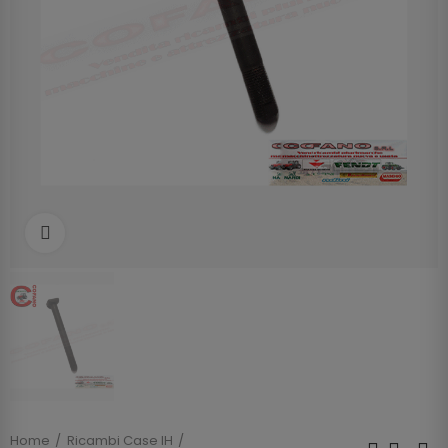
Clicca per allargare
Home
Ricambi Case IH