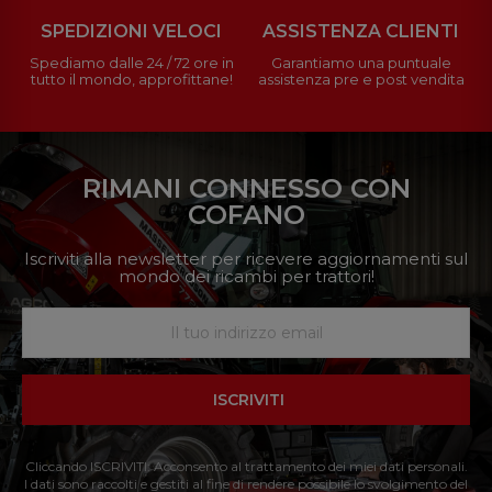
SPEDIZIONI VELOCI
ASSISTENZA CLIENTI
Spediamo dalle 24 / 72 ore in
Garantiamo una puntuale
tutto il mondo, approfittane!
assistenza pre e post vendita
RIMANI CONNESSO CON
COFANO
Iscriviti alla newsletter per ricevere aggiornamenti sul
mondo dei ricambi per trattori!
ISCRIVITI
Cliccando ISCRIVITI: Acconsento al trattamento dei miei dati personali.
I dati sono raccolti e gestiti al fine di rendere possibile lo svolgimento del