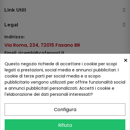
Link Utili
Legal
Indirizzo:
Via Roma, 234, 72015 Fasano BR
Email: ricambi@cofanosrl.it
×
Telefono:
Questo negozio richiede di accettare i cookie per scopi
Tel.: +39 080 44 13 478
legati a prestazioni, social media e annunci pubblicitari. I
cookie di terze parti per social media e a scopo
WhatsApp: +39 334 98 51 100
pubblicitario vengono utilizzati per offrire funzionalità social
e annunci pubblicitari personalizzati. Accetti i cookie e
Metodi di pagamento
l'elaborazione dei dati personali interessati?
Configura
Seguici sui social
Rifiuta