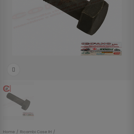
Clicca per allargare
Home
Ricambi Case IH