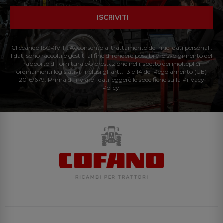
ISCRIVITI
Cliccando ISCRIVITI: Acconsento al trattamento dei miei dati personali.
I dati sono raccolti e gestiti al fine di rendere possibile lo svolgimento del
rapporto di fornitura e/o prestazione nel rispetto dei molteplici
ordinamenti legislativi, inclusi gli artt. 13 e 14 del Regolamento (UE)
2016/679. Prima di inviare i dati leggere le specifiche sulla Privacy
Policy.