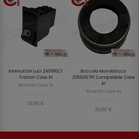
Interruttori Luci 245910C1
Boccola Monoblocco
AGGIUNGI AL CARRELLO
AGGIUNGI AL CARRELLO
Trattori Case IH
3055007R1 Compatibile Case
IH
Ricambi Case IH
Ricambi Case IH
25,00 €
30,00 €