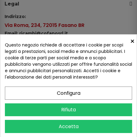
Legal
Indirizzo:
Via Roma, 234, 72015 Fasano BR
Email: ricambi@cofanosrl.it
×
Telefono:
Questo negozio richiede di accettare i cookie per scopi
Tel.: +39 080 44 13 478
legati a prestazioni, social media e annunci pubblicitari. I
cookie di terze parti per social media e a scopo
WhatsApp: +39 334 98 51 100
pubblicitario vengono utilizzati per offrire funzionalità social
e annunci pubblicitari personalizzati. Accetti i cookie e
Metodi di pagamento
l'elaborazione dei dati personali interessati?
Configura
Seguici sui social
Rifiuta
Accetta
COFANO S.R.L. - P.IVA 01254650748 - TUTTI I DIRITTI RISERVATI