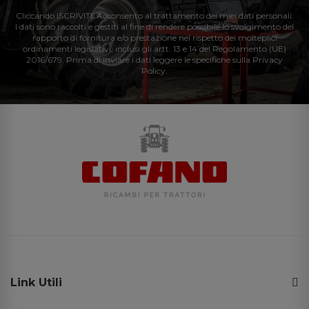
Cliccando ISCRIVITI: Acconsento al trattamento dei miei dati personali.
I dati sono raccolti e gestiti al fine di rendere possibile lo svolgimento del
rapporto di fornitura e/o prestazione nel rispetto dei molteplici
ordinamenti legislativi, inclusi gli artt. 13 e 14 del Regolamento (UE)
2016/679. Prima di inviare i dati leggere le specifiche sulla Privacy
Policy.
Link Utili