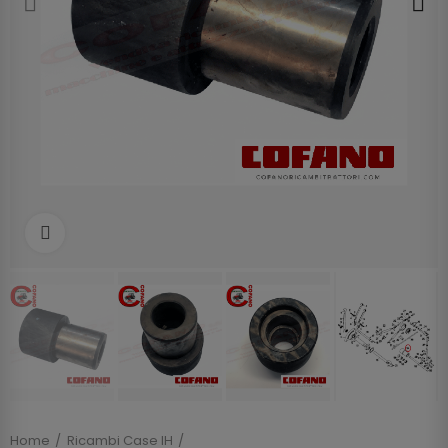
Clicca per allargare
Home
Ricambi Case IH