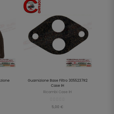
uzione
Guarnizione Base Filtro 3055237R2
Gua
LO
AGGIUNGI AL CARRELLO
Case IH
3055
Ricambi Case IH
5,00 €