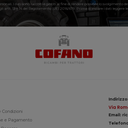
nali. I dati sono raccolti e gestiti al fine di rendere possibile lo svolgimento de
 gli artt. 13 e 14 del Regolamento (UE) 2016/679. Prima di inviare i dati leggere le
Indirizzo
Via Roma
e Condizioni
Email: r
e e Pagamento
Telefono