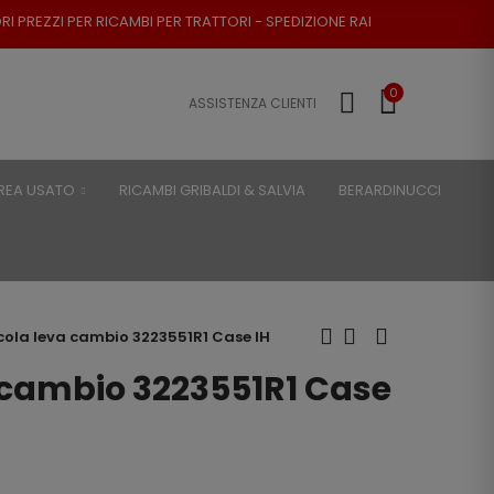
CAMBI PER TRATTORI - SPEDIZIONE RAPIDA - RESO POSSIBILE
0
ASSISTENZA CLIENTI
REA USATO
RICAMBI GRIBALDI & SALVIA
BERARDINUCCI
cola leva cambio 3223551R1 Case IH
 cambio 3223551R1 Case