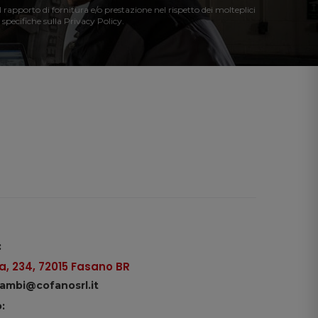
l rapporto di fornitura e/o prestazione nel rispetto dei molteplici
 specifiche sulla Privacy Policy.
:
, 234, 72015 Fasano BR
icambi@cofanosrl.it
: