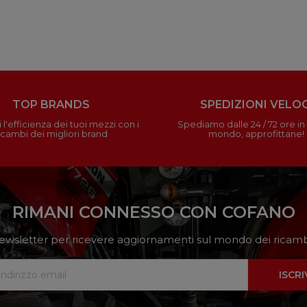
TOP BRANDS
SPEDIZIONI VELOC
 l'efficienza dei tuoi mezzi con i
Spediamo dalle 24 / 72 ore in t
icambi dei migliori brand
mondo, approfittane!
RIMANI CONNESSO CON COFANO
a newsletter per ricevere aggiornamenti sul mondo dei ricambi
ISCRI