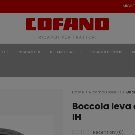
MIGLIORI PREZZI PER RI
NDT
RICAMBI SDF
RICAMBI CASE IH
RICAMBI PERKINS
A
Home
Ricambi Case IH
Boc
Boccola leva
IH
Recensioni (
0
)