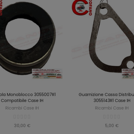
ola Monoblocco 3055007R1
Guarnizione Cassa Distrib
AGGIUNGI AL CARRELLO
AGGIUNGI AL CARREL
Compatibile Case IH
3055143R1 Case IH
Ricambi Case IH
Ricambi Case IH
30,00 €
5,00 €