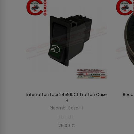
ore
Interruttori Luci 245910C1 Trattori Case
Bocc
AGGIUNGI AL CARRELLO
IH
Ricambi Case IH
25,00 €