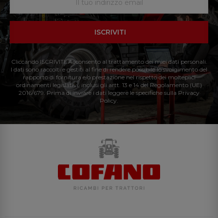
ISCRIVITI
Cliccando ISCRIVITI: Acconsento al trattamento dei miei dati personali.
I dati sono raccolti e gestiti al fine di rendere possibile lo svolgimento del
rapporto di fornitura e/o prestazione nel rispetto dei molteplici
ordinamenti legislativi, inclusi gli artt. 13 e 14 del Regolamento (UE)
2016/679. Prima di inviare i dati leggere le specifiche sulla Privacy
Policy.