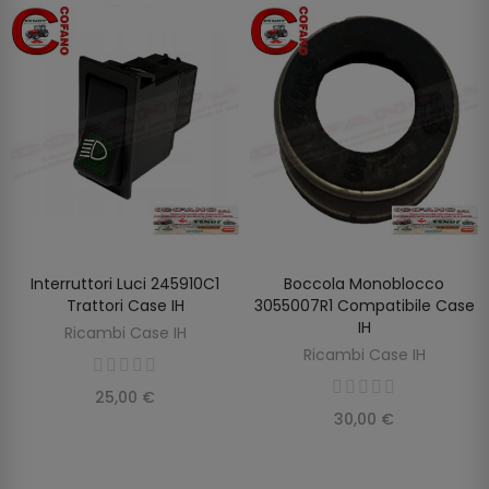
Interruttori Luci 245910C1
Boccola Monoblocco
AGGIUNGI AL CARRELLO
AGGIUNGI AL CARRELLO
Trattori Case IH
3055007R1 Compatibile Case
IH
Ricambi Case IH
Ricambi Case IH
25,00 €
30,00 €