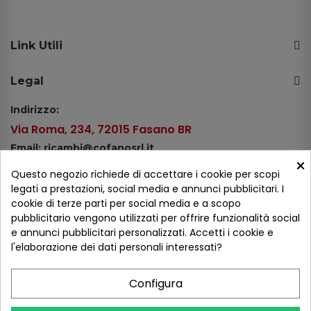
Link Utili
Legal
Indirizzo:
Via Roma, 234, 72015 Fasano BR
Email: ricambi@cofanosrl.it
×
Telefono:
Questo negozio richiede di accettare i cookie per scopi
Tel.: +39 080 44 13 478
legati a prestazioni, social media e annunci pubblicitari. I
cookie di terze parti per social media e a scopo
WhatsApp: +39 334 98 51 100
pubblicitario vengono utilizzati per offrire funzionalità social
e annunci pubblicitari personalizzati. Accetti i cookie e
Metodi di pagamento
l'elaborazione dei dati personali interessati?
Configura
Seguici sui social