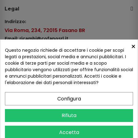
Legal
Indirizzo:
Via Roma, 234, 72015 Fasano BR
Email: ricambi@cofanosrl.it
×
Telefono:
Questo negozio richiede di accettare i cookie per scopi
Tel.: +39 080 44 13 478
legati a prestazioni, social media e annunci pubblicitari. I
cookie di terze parti per social media e a scopo
WhatsApp: +39 334 98 51 100
pubblicitario vengono utilizzati per offrire funzionalità social
e annunci pubblicitari personalizzati. Accetti i cookie e
Metodi di pagamento
l'elaborazione dei dati personali interessati?
Configura
Seguici sui social
Rifiuta
Accetta
COFANO S.R.L. - P.IVA 01254650748 - TUTTI I DIRITTI RISERVATI