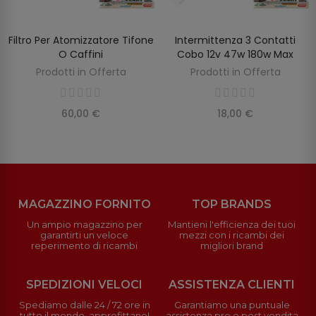
Filtro Per Atomizzatore Tifone
Intermittenza 3 Contatti
AGGIUNGI AL CARRELLO
AGGIUNGI AL CARRELLO
O Caffini
Cobo 12v 47w 180w Max
Prodotti in Offerta
Prodotti in Offerta
60,00 €
18,00 €
MAGAZZINO FORNITO
TOP BRANDS
Un ampio magazzino per
Mantieni l'efficienza dei tuoi
garantirti un veloce
mezzi con i ricambi dei
reperimento di ricambi
migliori brand
SPEDIZIONI VELOCI
ASSISTENZA CLIENTI
Spediamo dalle 24 / 72 ore in
Garantiamo una puntuale
tutto il mondo, approfittane!
assistenza pre e post vendita