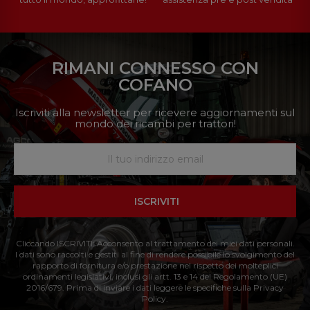
RIMANI CONNESSO CON
COFANO
Iscriviti alla newsletter per ricevere aggiornamenti sul
mondo dei ricambi per trattori!
ISCRIVITI
Cliccando ISCRIVITI: Acconsento al trattamento dei miei dati personali.
I dati sono raccolti e gestiti al fine di rendere possibile lo svolgimento del
rapporto di fornitura e/o prestazione nel rispetto dei molteplici
ordinamenti legislativi, inclusi gli artt. 13 e 14 del Regolamento (UE)
2016/679. Prima di inviare i dati leggere le specifiche sulla Privacy
Policy.