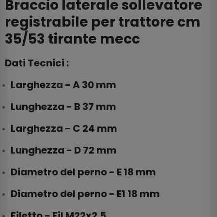
Braccio laterale sollevatore
registrabile per trattore cm
35/53 tirante mecc
Dati Tecnici :
Larghezza - A
30
mm
Lunghezza - B
37
mm
Larghezza - C
24
mm
Lunghezza - D
72
mm
Diametro del perno - E
18
mm
Diametro del perno - E1
18
mm
Filetto - Fil
M22x2.5