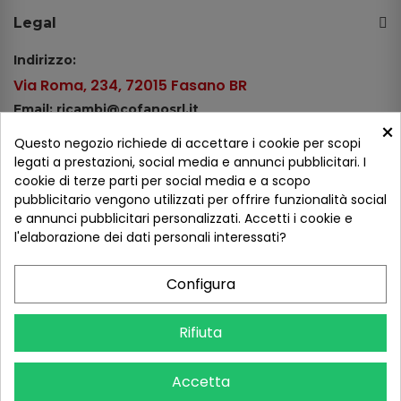
Legal
Indirizzo:
Via Roma, 234, 72015 Fasano BR
Email: ricambi@cofanosrl.it
×
Telefono:
Questo negozio richiede di accettare i cookie per scopi
Tel.: +39 080 44 13 478
legati a prestazioni, social media e annunci pubblicitari. I
cookie di terze parti per social media e a scopo
WhatsApp: +39 334 98 51 100
pubblicitario vengono utilizzati per offrire funzionalità social
e annunci pubblicitari personalizzati. Accetti i cookie e
Metodi di pagamento
l'elaborazione dei dati personali interessati?
Configura
Seguici sui social
Rifiuta
Accetta
COFANO S.R.L. - P.IVA 01254650748 - TUTTI I DIRITTI RISERVATI