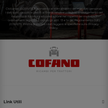
Cliccando ISCRIVITI: Acconsento al trattamento dei miei dati personali.
I dati sono raccolti e gestiti al fine di rendere possibile lo svolgimento del
rapporto di fornitura e/o prestazione nel rispetto dei molteplici
ordinamenti legislativi, inclusi gli artt. 13 e 14 del Regolamento (UE)
2016/679. Prima di inviare i dati leggere le specifiche sulla Privacy
Policy.
Link Utili