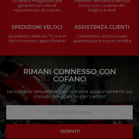
Un ampio magazzino per
Mantieni l'efficienza dei tuoi
garantirti un veloce
mezzi con i ricambi dei
reperimento di ricambi
migliori brand
SPEDIZIONI VELOCI
ASSISTENZA CLIENTI
Spediamo dalle 24 / 72 ore in
Garantiamo una puntuale
tutto il mondo, approfittane!
assistenza pre e post vendita
RIMANI CONNESSO CON
COFANO
Iscriviti alla newsletter per ricevere aggiornamenti sul
mondo dei ricambi per trattori!
ISCRIVITI