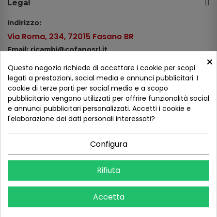
Legal
Indirizzo:
Via Roma, 234, 72015 Fasano BR
Email: ricambi@cofanosrl.it
×
Telefono:
Questo negozio richiede di accettare i cookie per scopi
Tel.: +39 080 44 13 478
legati a prestazioni, social media e annunci pubblicitari. I
cookie di terze parti per social media e a scopo
WhatsApp: +39 334 98 51 100
pubblicitario vengono utilizzati per offrire funzionalità social
e annunci pubblicitari personalizzati. Accetti i cookie e
Metodi di pagamento
l'elaborazione dei dati personali interessati?
Configura
Seguici sui social
Rifiuta
Accetta
COFANO S.R.L. - P.IVA 01254650748 - TUTTI I DIRITTI RISERVATI