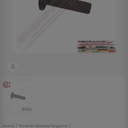
Clicca per allargare
Home
Ricambi Massey Ferguson