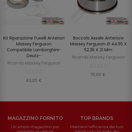
Kit Riparazione Fuselli Anteriori
Boccola Assale Anteriore
AGGIUNGI AL CARRELLO
AGGIUNGI AL CARRELLO
Massey Ferguson
Massey Ferguson Ø 44.55 X
Compatibile Lamborghini-
52.35 X 21 Mm
Deutz-
Ricambi Massey Ferguson
Ricambi Massey Ferguson
10,00 €
40,00 €
MAGAZZINO FORNITO
TOP BRANDS
Un ampio magazzino per
Mantieni l'efficienza dei tuoi
garantirti un veloce
mezzi con i ricambi dei