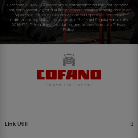
Cliccando ISCRIVITI: Acconsento al trattamento dei miei dati personali.
I dati sono raccolti e gestiti al fine di rendere possibile lo svolgimento del
rapporto di fornitura e/o prestazione nel rispetto dei molteplici
ordinamenti legislativi, inclusi gli artt. 13 e 14 del Regolamento (UE)
2016/679. Prima di inviare i dati leggere le specifiche sulla Privacy
Policy.
Link Utili