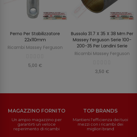
Perno Per Stabilizzatore
Bussola 31.7 X 35 X 38 Mm Per
AGGIUNGI AL CARRELLO
AGGIUNGI AL CARRELLO
22x110mm
Massey Ferguson Serie 100-
200-35 Per Landini Serie
Ricambi Massey Ferguson
Ricambi Massey Ferguson
5,00 €
3,50 €
MAGAZZINO FORNITO
TOP BRANDS
Un ampio magazzino per
Mantieni l'efficienza dei tuoi
garantirti un veloce
mezzi con i ricambi dei
reperimento di ricambi
migliori brand