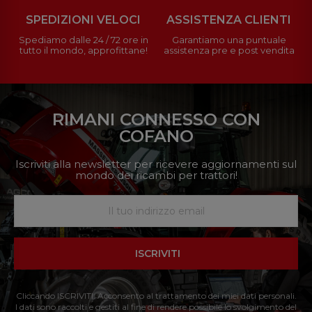
SPEDIZIONI VELOCI
ASSISTENZA CLIENTI
Spediamo dalle 24 / 72 ore in
Garantiamo una puntuale
tutto il mondo, approfittane!
assistenza pre e post vendita
RIMANI CONNESSO CON
COFANO
Iscriviti alla newsletter per ricevere aggiornamenti sul
mondo dei ricambi per trattori!
ISCRIVITI
Cliccando ISCRIVITI: Acconsento al trattamento dei miei dati personali.
I dati sono raccolti e gestiti al fine di rendere possibile lo svolgimento del