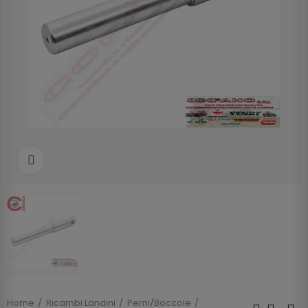
Clicca per allargare
Home
Ricambi Landini
Perni/Boccole