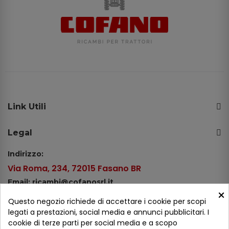
Link Utili
Legal
Indirizzo:
Via Roma, 234, 72015 Fasano BR
Email: ricambi@cofanosrl.it
×
Telefono:
Questo negozio richiede di accettare i cookie per scopi
Tel.: +39 080 44 13 478
legati a prestazioni, social media e annunci pubblicitari. I
cookie di terze parti per social media e a scopo
WhatsApp: +39 334 98 51 100