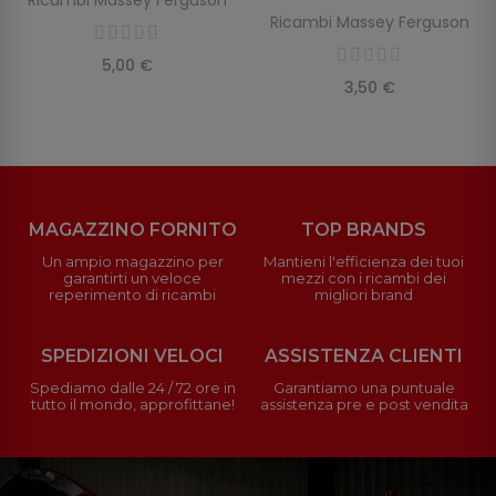
Ricambi Massey Ferguson
5,00 €
3,50 €
MAGAZZINO FORNITO
TOP BRANDS
Un ampio magazzino per
Mantieni l'efficienza dei tuoi
garantirti un veloce
mezzi con i ricambi dei
reperimento di ricambi
migliori brand
SPEDIZIONI VELOCI
ASSISTENZA CLIENTI
Spediamo dalle 24 / 72 ore in
Garantiamo una puntuale
tutto il mondo, approfittane!
assistenza pre e post vendita