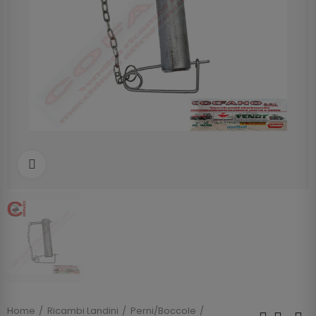
Clicca per allargare
Home
Ricambi Landini
Perni/Boccole