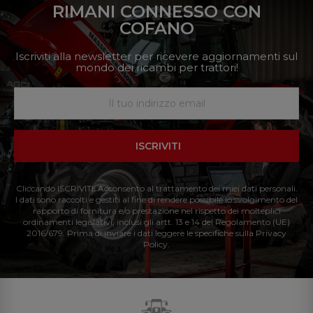
RIMANI CONNESSO CON
COFANO
Iscriviti alla newsletter per ricevere aggiornamenti sul
mondo dei ricambi per trattori!
ISCRIVITI
Cliccando ISCRIVITI: Acconsento al trattamento dei miei dati personali.
I dati sono raccolti e gestiti al fine di rendere possibile lo svolgimento del
rapporto di fornitura e/o prestazione nel rispetto dei molteplici
ordinamenti legislativi, inclusi gli artt. 13 e 14 del Regolamento (UE)
2016/679. Prima di inviare i dati leggere le specifiche sulla Privacy
Policy.