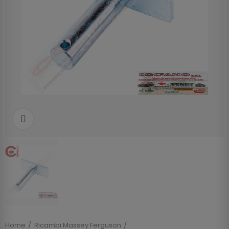
Clicca per allargare
Home
Ricambi Massey Ferguson