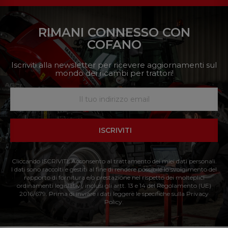
RIMANI CONNESSO CON
COFANO
Iscriviti alla newsletter per ricevere aggiornamenti sul
mondo dei ricambi per trattori!
ISCRIVITI
Cliccando ISCRIVITI: Acconsento al trattamento dei miei dati personali.
I dati sono raccolti e gestiti al fine di rendere possibile lo svolgimento del
rapporto di fornitura e/o prestazione nel rispetto dei molteplici
ordinamenti legislativi, inclusi gli artt. 13 e 14 del Regolamento (UE)
2016/679. Prima di inviare i dati leggere le specifiche sulla Privacy
Policy.