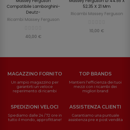
Massey Ferguson
Massey Ferguson Ø 44.55 X
Compatibile Lamborghini-
52.35 X 21 Mm
Deutz-
Ricambi Massey Ferguson
Ricambi Massey Ferguson
10,00 €
40,00 €
MAGAZZINO FORNITO
TOP BRANDS
Un ampio magazzino per
Mantieni l'efficienza dei tuoi
garantirti un veloce
mezzi con i ricambi dei
reperimento di ricambi
migliori brand
SPEDIZIONI VELOCI
ASSISTENZA CLIENTI
Spediamo dalle 24 / 72 ore in
Garantiamo una puntuale
tutto il mondo, approfittane!
assistenza pre e post vendita