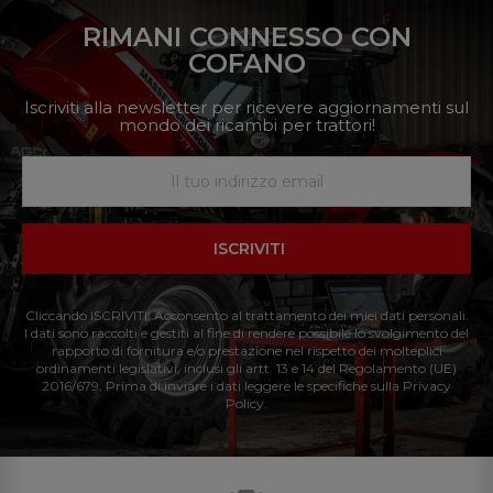
RIMANI CONNESSO CON
COFANO
Iscriviti alla newsletter per ricevere aggiornamenti sul
mondo dei ricambi per trattori!
ISCRIVITI
Cliccando ISCRIVITI: Acconsento al trattamento dei miei dati personali.
I dati sono raccolti e gestiti al fine di rendere possibile lo svolgimento del
rapporto di fornitura e/o prestazione nel rispetto dei molteplici
ordinamenti legislativi, inclusi gli artt. 13 e 14 del Regolamento (UE)
2016/679. Prima di inviare i dati leggere le specifiche sulla Privacy
Policy.