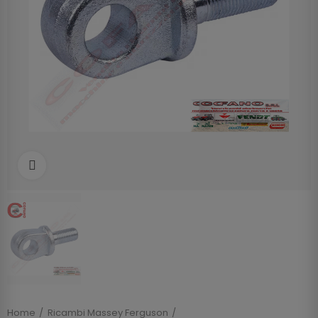
Clicca per allargare
Home
Ricambi Massey Ferguson