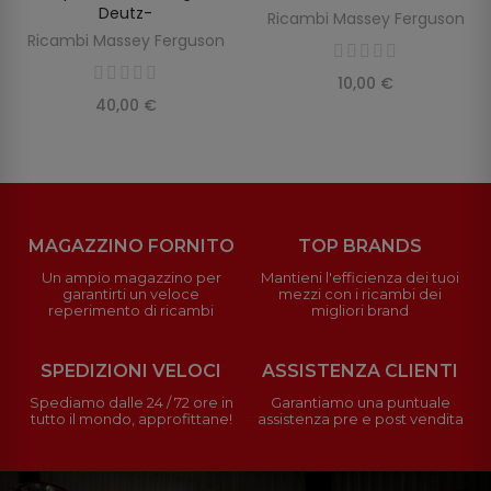
Deutz-
Ricambi Massey Ferguson
Ricambi Massey Ferguson
10,00 €
40,00 €
MAGAZZINO FORNITO
TOP BRANDS
Un ampio magazzino per
Mantieni l'efficienza dei tuoi
garantirti un veloce
mezzi con i ricambi dei
reperimento di ricambi
migliori brand
SPEDIZIONI VELOCI
ASSISTENZA CLIENTI
Spediamo dalle 24 / 72 ore in
Garantiamo una puntuale
tutto il mondo, approfittane!
assistenza pre e post vendita