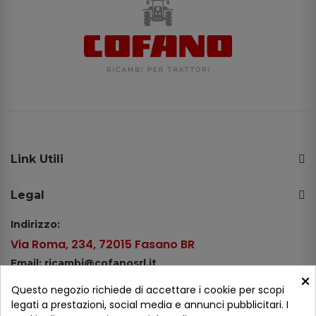
Link Utili
Legal
Indirizzo:
Via Roma, 234, 72015 Fasano BR
Email: ricambi@cofanosrl.it
×
Telefono:
Questo negozio richiede di accettare i cookie per scopi
Tel.: +39 080 44 13 478
legati a prestazioni, social media e annunci pubblicitari. I