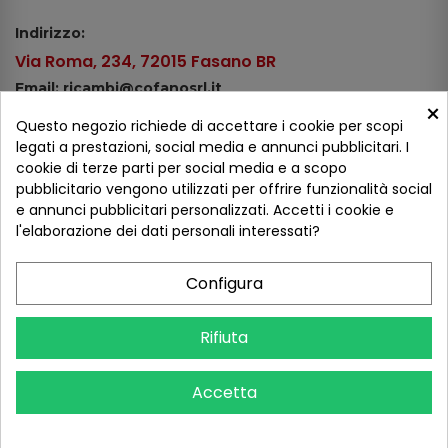
Indirizzo:
Via Roma, 234, 72015 Fasano BR
Email: ricambi@cofanosrl.it
×
Telefono:
Questo negozio richiede di accettare i cookie per scopi
Tel.: +39 080 44 13 478
legati a prestazioni, social media e annunci pubblicitari. I
cookie di terze parti per social media e a scopo
WhatsApp: +39 334 98 51 100
pubblicitario vengono utilizzati per offrire funzionalità social
e annunci pubblicitari personalizzati. Accetti i cookie e
Metodi di pagamento
l'elaborazione dei dati personali interessati?
Configura
Seguici sui social
Rifiuta
Accetta
COFANO S.R.L. - P.IVA 01254650748 - TUTTI I DIRITTI RISERVATI