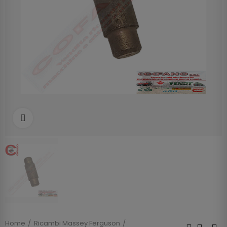
Clicca per allargare
Home
Ricambi Massey Ferguson