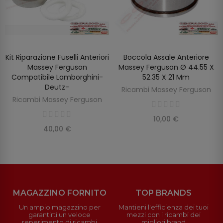
Kit Riparazione Fuselli Anteriori
Boccola Assale Anteriore
AGGIUNGI AL CARRELLO
AGGIUNGI AL CARRELLO
Massey Ferguson
Massey Ferguson Ø 44.55 X
Compatibile Lamborghini-
52.35 X 21 Mm
Deutz-
Ricambi Massey Ferguson
Ricambi Massey Ferguson
10,00 €
40,00 €
MAGAZZINO FORNITO
TOP BRANDS
Un ampio magazzino per
Mantieni l'efficienza dei tuoi
garantirti un veloce
mezzi con i ricambi dei
reperimento di ricambi
migliori brand