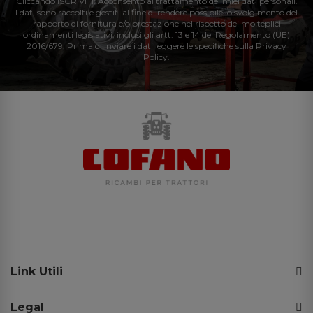
Cliccando ISCRIVITI: Acconsento al trattamento dei miei dati personali.
I dati sono raccolti e gestiti al fine di rendere possibile lo svolgimento del
rapporto di fornitura e/o prestazione nel rispetto dei molteplici
ordinamenti legislativi, inclusi gli artt. 13 e 14 del Regolamento (UE)
2016/679. Prima di inviare i dati leggere le specifiche sulla Privacy
Policy.
Link Utili
Legal