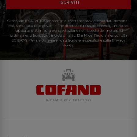
ISCRIVITI
Cliccando ISCRIVITI: Acconsento al trattamento dei miei dati personali.
I dati sono raccolti e gestiti al fine di rendere possibile lo svolgimento del
rapporto di fornitura e/o prestazione nel rispetto dei molteplici
ordinamenti legislativi, inclusi gli artt. 13 e 14 del Regolamento (UE)
2016/679. Prima di inviare i dati leggere le specifiche sulla Privacy
Policy.