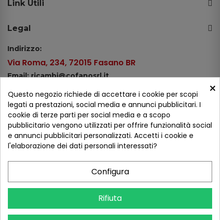
Link Utili
Legal
Indirizzo:
Via Roma, 234, 72015 Fasano BR
Email: ricambi@cofanosrl.it
×
Telefono:
Questo negozio richiede di accettare i cookie per scopi
Tel.: +39 080 44 13 478
legati a prestazioni, social media e annunci pubblicitari. I
cookie di terze parti per social media e a scopo
WhatsApp: +39 334 98 51 100
pubblicitario vengono utilizzati per offrire funzionalità social
e annunci pubblicitari personalizzati. Accetti i cookie e
Metodi di pagamento
l'elaborazione dei dati personali interessati?
Configura
Seguici sui social
Rifiuta