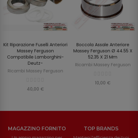
Kit Riparazione Fuselli Anteriori
Boccola Assale Anteriore
AGGIUNGI AL CARRELLO
AGGIUNGI AL CARRELLO
Massey Ferguson
Massey Ferguson Ø 44.55 X
Compatibile Lamborghini-
52.35 X 21 Mm
Deutz-
Ricambi Massey Ferguson
Ricambi Massey Ferguson
10,00 €
40,00 €
MAGAZZINO FORNITO
TOP BRANDS
Un ampio magazzino per
Mantieni l'efficienza dei tuoi