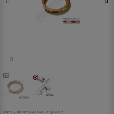
Clicca per allargare
Home
Ricambi Massey Ferguson