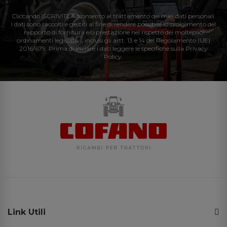
Cliccando ISCRIVITI: Acconsento al trattamento dei miei dati personali.
I dati sono raccolti e gestiti al fine di rendere possibile lo svolgimento del
rapporto di fornitura e/o prestazione nel rispetto dei molteplici
ordinamenti legislativi, inclusi gli artt. 13 e 14 del Regolamento (UE)
2016/679. Prima di inviare i dati leggere le specifiche sulla Privacy
Policy.
Link Utili