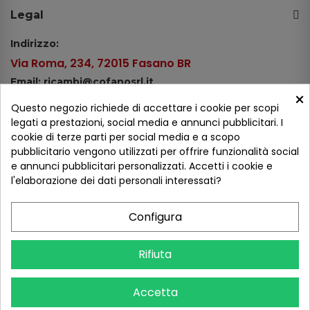
Legal
Indirizzo:
Via Roma, 234, 72015 Fasano BR
Email: ricambi@cofanosrl.it
×
Telefono:
Questo negozio richiede di accettare i cookie per scopi
Tel.: +39 080 44 13 478
legati a prestazioni, social media e annunci pubblicitari. I
cookie di terze parti per social media e a scopo
WhatsApp: +39 334 98 51 100
pubblicitario vengono utilizzati per offrire funzionalità social
e annunci pubblicitari personalizzati. Accetti i cookie e
Metodi di pagamento
l'elaborazione dei dati personali interessati?
Configura
Seguici sui social
Rifiuta
Accetta
COFANO S.R.L. - P.IVA 01254650748 - TUTTI I DIRITTI RISERVATI