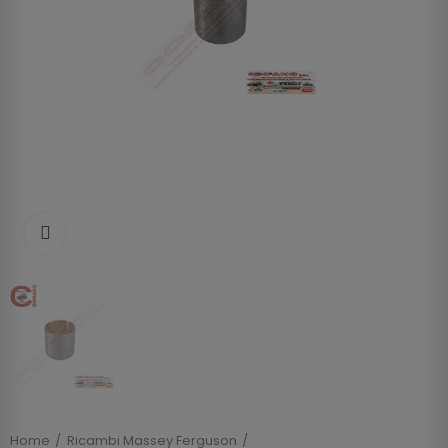
Clicca per allargare
Home
Ricambi Massey Ferguson