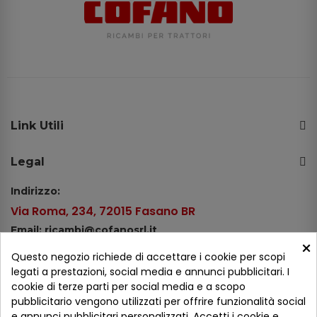
Link Utili
Legal
Indirizzo:
Via Roma, 234, 72015 Fasano BR
Email: ricambi@cofanosrl.it
×
Telefono:
Questo negozio richiede di accettare i cookie per scopi
Tel.: +39 080 44 13 478
legati a prestazioni, social media e annunci pubblicitari. I
cookie di terze parti per social media e a scopo
WhatsApp: +39 334 98 51 100
pubblicitario vengono utilizzati per offrire funzionalità social
e annunci pubblicitari personalizzati. Accetti i cookie e