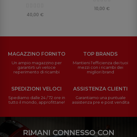
10,00 €
40,00 €
MAGAZZINO FORNITO
TOP BRANDS
Un ampio magazzino per
Mantieni l'efficienza dei tuoi
garantirti un veloce
mezzi con i ricambi dei
reperimento di ricambi
migliori brand
SPEDIZIONI VELOCI
ASSISTENZA CLIENTI
Spediamo dalle 24 / 72 ore in
Garantiamo una puntuale
tutto il mondo, approfittane!
assistenza pre e post vendita
RIMANI CONNESSO CON