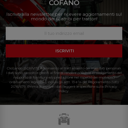
COFANO
Iscriviti alla newsletter per ricevere aggiornamenti sul
mondo dei ricambi per trattori!
ISCRIVITI
Cliccando ISCRIVITI: Acconsento al trattamento dei miei dati personali.
I dati sono raccolti e gestiti al fine di rendere possibile lo svolgimento del
rapporto di fornitura e/o prestazione nel rispetto dei molteplici
ordinamenti legislativi, inclusi gli artt. 13 e 14 del Regolamento (UE)
2016/679. Prima di inviare i dati leggere le specifiche sulla Privacy
Policy.