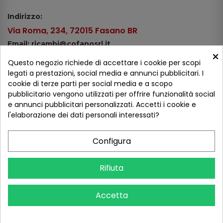
Indirizzo:
Via Roma, 234, 72015 Fasano BR
Email: ricambi@cofanosrl.it
×
Telefono:
Questo negozio richiede di accettare i cookie per scopi
Tel.: +39 080 44 13 478
legati a prestazioni, social media e annunci pubblicitari. I
cookie di terze parti per social media e a scopo
WhatsApp: +39 334 98 51 100
pubblicitario vengono utilizzati per offrire funzionalità social
e annunci pubblicitari personalizzati. Accetti i cookie e
Metodi di pagamento
l'elaborazione dei dati personali interessati?
Configura
Seguici sui social
Rifiuta
Accetta
COFANO S.R.L. - P.IVA 01254650748 - TUTTI I DIRITTI RISERVATI