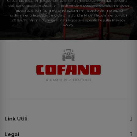
Cliccando ISCRIVITI: Acconsento al trattamento dei miei dati personali.
I dati sono raccolti e gestiti al fine di rendere possibile lo svolgimento del
rapporto di fornitura e/o prestazione nel rispetto dei molteplici
ordinamenti legislativi, inclusi gli artt. 13 e 14 del Regolamento (UE)
2016/679. Prima di inviare i dati leggere le specifiche sulla Privacy
Policy.
Link Utili
Legal