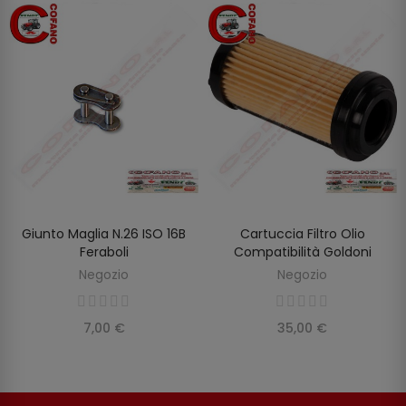
Giunto Maglia N.26 ISO 16B
Cartuccia Filtro Olio
AGGIUNGI AL CARRELLO
AGGIUNGI AL CARRELLO
Feraboli
Compatibilità Goldoni
Negozio
Negozio
7,00 €
35,00 €