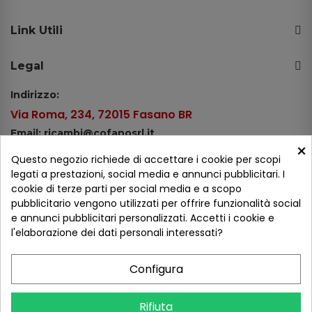
Link Utili
Legal
Indirizzo:
Via Roma, 234, 72015 Fasano BR
Email: ricambi@cofanosrl.it
×
Telefono:
Questo negozio richiede di accettare i cookie per scopi
Tel.: +39 080 44 13 478
legati a prestazioni, social media e annunci pubblicitari. I
cookie di terze parti per social media e a scopo
WhatsApp: +39 334 98 51 100
pubblicitario vengono utilizzati per offrire funzionalità social
e annunci pubblicitari personalizzati. Accetti i cookie e
Metodi di pagamento
l'elaborazione dei dati personali interessati?
Configura
Seguici sui social
Rifiuta