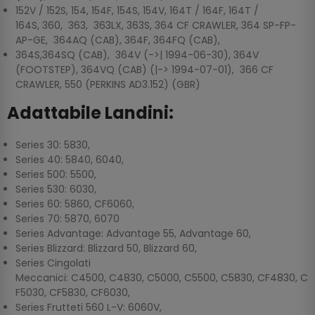
152V / 152S, 154, 154F, 154S, 154V, 164T / 164F, 164T /
164S, 360, 363, 363LX, 363S, 364 CF CRAWLER, 364 SP-FP-
AP-GE, 364AQ (CAB), 364F, 364FQ (CAB),
364S,364SQ (CAB), 364V (->| 1994-06-30), 364V
(FOOTSTEP), 364VQ (CAB) (|-> 1994-07-01), 366 CF
CRAWLER, 550 (PERKINS AD3.152) (GBR)
Adattabile Landini:
Series 30: 5830,
Series 40: 5840, 6040,
Series 500: 5500,
Series 530: 6030,
Series 60: 5860, CF6060,
Series 70: 5870, 6070
Series Advantage: Advantage 55, Advantage 60,
Series Blizzard: Blizzard 50, Blizzard 60,
Series Cingolati
Meccanici: C4500, C4830, C5000, C5500, C5830, CF4830, C
F5030, CF5830, CF6030,
Series Frutteti 560 L-V: 6060V,