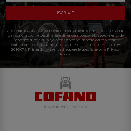
ISCRIVITI
Cliccando ISCRIVITI: Acconsento al trattamento dei miei dati personali.
I dati sono raccolti e gestiti al fine di rendere possibile lo svolgimento del
rapporto di fornitura e/o prestazione nel rispetto dei molteplici
ordinamenti legislativi, inclusi gli artt. 13 e 14 del Regolamento (UE)
2016/679. Prima di inviare i dati leggere le specifiche sulla Privacy
Policy.