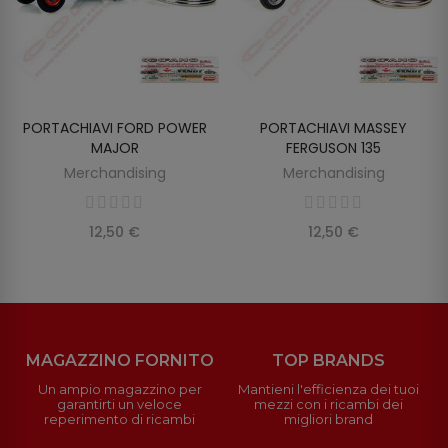
PORTACHIAVI FORD POWER
PORTACHIAVI MASSEY
SCOPRIRE
SCOPRIRE
MAJOR
FERGUSON 135
Merchandising
Merchandising
12,50 €
12,50 €
MAGAZZINO FORNITO
TOP BRANDS
Un ampio magazzino per
Mantieni l'efficienza dei tuoi
garantirti un veloce
mezzi con i ricambi dei
reperimento di ricambi
migliori brand