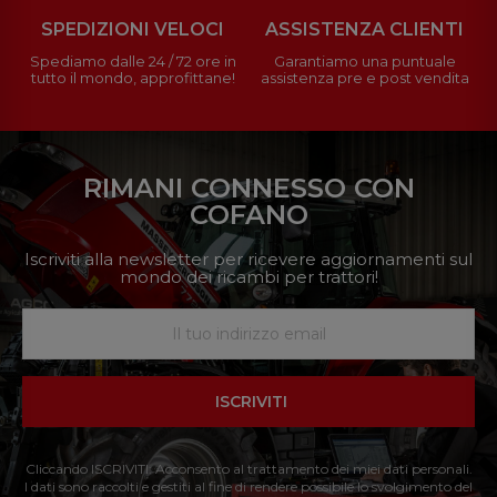
SPEDIZIONI VELOCI
ASSISTENZA CLIENTI
Spediamo dalle 24 / 72 ore in
Garantiamo una puntuale
tutto il mondo, approfittane!
assistenza pre e post vendita
RIMANI CONNESSO CON
COFANO
Iscriviti alla newsletter per ricevere aggiornamenti sul
mondo dei ricambi per trattori!
ISCRIVITI
Cliccando ISCRIVITI: Acconsento al trattamento dei miei dati personali.
I dati sono raccolti e gestiti al fine di rendere possibile lo svolgimento del