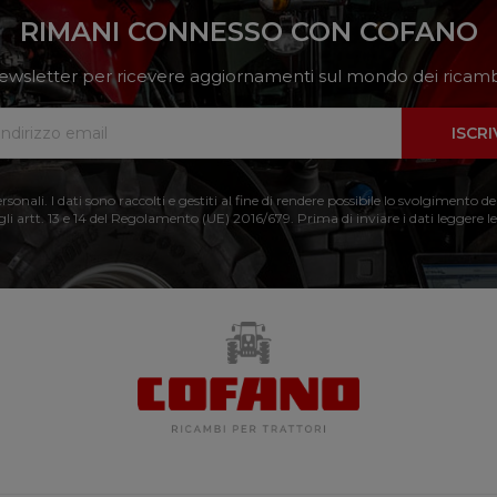
RIMANI CONNESSO CON COFANO
a newsletter per ricevere aggiornamenti sul mondo dei ricambi
ISCRI
nali. I dati sono raccolti e gestiti al fine di rendere possibile lo svolgimento de
 gli artt. 13 e 14 del Regolamento (UE) 2016/679. Prima di inviare i dati leggere le