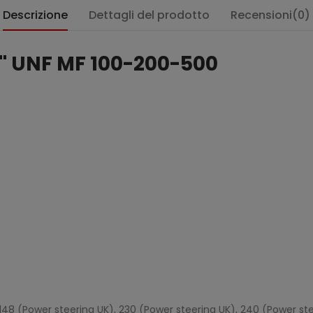
Descrizione
Dettagli del prodotto
Recensioni(0)
'' UNF MF 100-200-500
:
 148 (Power steering UK), 230 (Power steering UK), 240 (Power ste