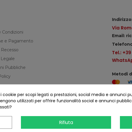
Indirizzo
Via Roma
e Condizioni
Email: r
e e Pagamento
Telefono
di Recesso
Tel.: +3
 Legale
WhatsApp
ni Pubbliche
Metodi 
Policy
cookie per scopi legati a prestazioni, social media e annunci pubbl
Seguici s
ngono utilizzati per offrire funzionalità social e annunci pubblicit
essati?
Rifiuta
COFANO S.R.L. - P.IVA 01254650748 - TUTTI I DIRITTI RISERVATI