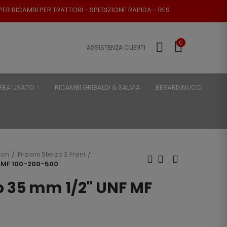
ER TRATTORI - SPEDIZIONE RAPIDA - RESO POSSIBILE
0
ASSISTENZA CLIENTI
REA USATO
RICAMBI GRIBALDI & SALVIA
BERARDINUCCI
son
Frizioni Sterzo E Freni
F MF 100-200-500
o 35 mm 1/2'' UNF MF