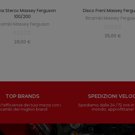
na Sterzo Massey Ferguson
Disco Freni Massey Ferg
AGGIUNGI AL CARRELLO
AGGIUNGI AL CARREL
100/200
Ricambi Massey Fergu
cambi Massey Ferguson
35,00 €
28,00 €
TOP BRANDS
SPEDIZIONI VELOC
 l'efficienza dei tuoi mezzi con i
Spediamo dalle 24 / 72 ore in t
icambi dei migliori brand
mondo, approfittane!