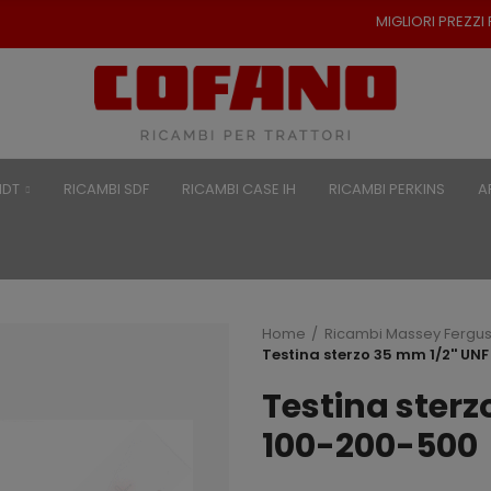
MIGLIORI PREZZI PER RICAMBI P
NDT
RICAMBI SDF
RICAMBI CASE IH
RICAMBI PERKINS
A
Home
Ricambi Massey Fergu
Testina sterzo 35 mm 1/2'' UN
Testina sterz
100-200-500