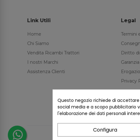
Link Utili
Legal
Home
Termini 
Chi Siamo
Consegn
Vendita Ricambi Trattori
Diritto 
I nostri Marchi
Garanzia
Assistenza Clienti
Erogazio
Privacy 
Questo negozio richiede di accettare i 
social media e a scopo pubblicitario ve
l'elaborazione dei dati personali inter
Configura