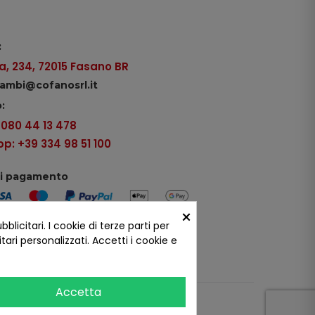
:
, 234, 72015 Fasano BR
icambi@cofanosrl.it
:
9 080 44 13 478
: +39 334 98 51 100
di pagamento
×
icitari. I cookie di terze parti per
ui social
ari personalizzati. Accetti i cookie e
Accetta