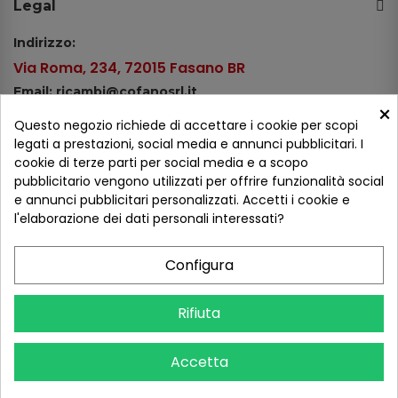
Legal
Indirizzo:
Via Roma, 234, 72015 Fasano BR
Email: ricambi@cofanosrl.it
×
Telefono:
Questo negozio richiede di accettare i cookie per scopi
Tel.: +39 080 44 13 478
legati a prestazioni, social media e annunci pubblicitari. I
cookie di terze parti per social media e a scopo
WhatsApp: +39 334 98 51 100
pubblicitario vengono utilizzati per offrire funzionalità social
e annunci pubblicitari personalizzati. Accetti i cookie e
Metodi di pagamento
l'elaborazione dei dati personali interessati?
Configura
Seguici sui social
Rifiuta
Accetta
COFANO S.R.L. - P.IVA 01254650748 - TUTTI I DIRITTI RISERVATI