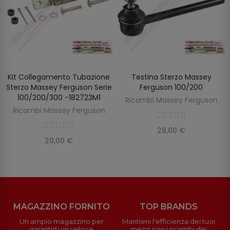
Kit Collegamento Tubazione
Testina Sterzo Massey
SCOPRIRE
AGGIUNGI AL CARRELLO
Sterzo Massey Ferguson Serie
Ferguson 100/200
100/200/300 -182723M1
Ricambi Massey Ferguson
Ricambi Massey Ferguson
28,00 €
20,00 €
MAGAZZINO FORNITO
TOP BRANDS
Un ampio magazzino per
Mantieni l'efficienza dei tuoi
garantirti un veloce
mezzi con i ricambi dei