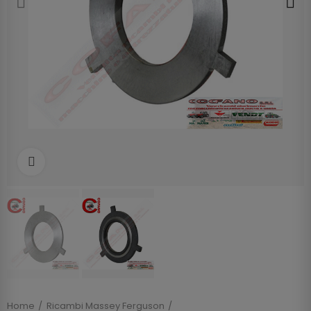
Clicca per allargare
Home
Ricambi Massey Ferguson